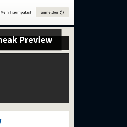
:
Mein Traumpalast
anmelden
neak Preview
w