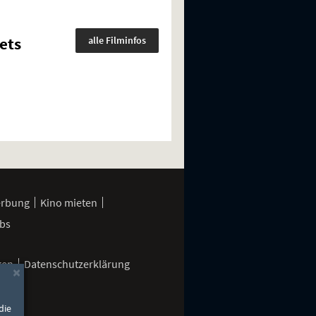
ets
alle Filminfos
erbung
Kino mieten
bs
gen
Datenschutzerklärung
×
die