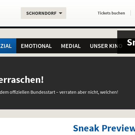
Aktueller
Servicefunktionen
Aktuelles
Hier
.
.
SCHORNDORF
Tickets
buchen
Standort:
Weitere
Programm:
einfach
Standorte:
online
S
ZIAL
EMOTIONAL
MEDIAL
UNSER KINO
erraschen!
dem offiziellen Bundesstart – verraten aber nicht, welchen!
Sneak Previe