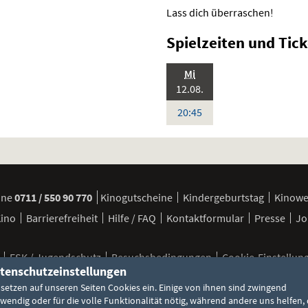
Lass dich überraschen!
Spielzeiten und
Tick
.,
Mi
Standardfassung
2026:
Sprache:
12.08.
Deutsch
Uhr
20:45
ine
0711 / 550 90 770
Kinogutscheine
Kindergeburtstag
Kinow
Kino
Barrierefreiheit
Hilfe / FAQ
Kontaktformular
Presse
Jo
FSK / Jugendschutz
Besuchsbedingungen
Cookie-Einstellun
tenschutzeinstellungen
 setzen auf unseren Seiten Cookies ein. Einige von ihnen sind zwingend
wendig oder für die volle Funktionalität nötig, während andere uns helfen, 