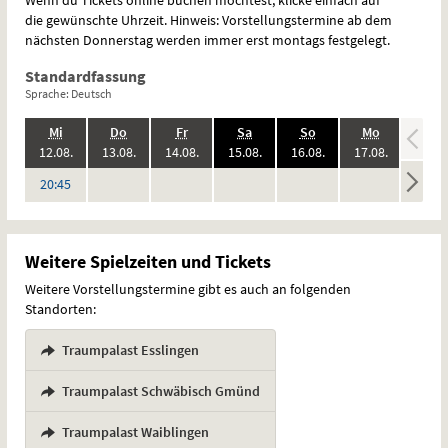
die gewünschte Uhrzeit. Hinweis: Vorstellungstermine ab dem
nächsten Donnerstag werden immer erst montags festgelegt.
Standardfassung
Sprache: Deutsch
.,
.,
.,
.,
.,
.,
.,
Mi
Do
Fr
Sa
So
Mo
Di
2026:
2026:
2026:
2026:
2026:
2026:
12.08.
13.08.
14.08.
15.08.
16.08.
17.08.
18.08
keine
keine
keine
keine
keine
keine
Uhr
20:45
Vorstellungen
Vorstellungen
Vorstellungen
Vorstellungen
Vorstellungen
Vorstel
Weitere Spielzeiten und Tickets
Weitere Vorstellungstermine gibt es auch an folgenden
Standorten:
Traumpalast Esslingen
,
Traumpalast Schwäbisch Gmünd
,
Traumpalast Waiblingen