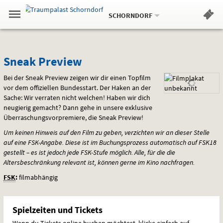
Aktueller
Gehe
Standort:
Weitere
.
zur
SCHORNDORF
Standorte:
Menü
Startseite:
Navigation
Hinweis
Springe
zum
,
zum
.
Standortauswahl
umschalten
und
direkt
Inhalt
Menü
Sneak
Service
Sneak Preview
Preview
Bei der Sneak Preview zeigen wir dir einen Topfilm
vor dem offiziellen Bundesstart. Der Haken an der
Sache: Wir verraten nicht welchen! Haben wir dich
neugierig gemacht? Dann gehe in unsere exklusive
Überraschungsvorpremiere, die Sneak Preview!
Um keinen Hinweis auf den Film zu geben, verzichten wir an dieser Stelle
auf eine
FSK
-Angabe. Diese ist im Buchungsprozess automatisch auf FSK18
gestellt – es ist jedoch jede
FSK
-Stufe möglich. Alle, für die die
Altersbeschränkung relevant ist, können gerne im Kino nachfragen.
FSK
:
filmabhängig
Spielzeiten und Tickets
Wenn du Tickets online buchen möchtest, klicke einfach auf