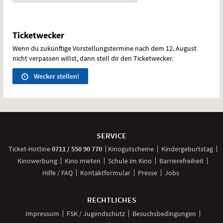
Ticketwecker
Wenn du zukünftige Vorstellungstermine nach dem 12. August
nicht verpassen willst, dann stell dir den Ticketwecker.
Wecker stellen!
Weitere
Navigationsmöglichkeiten
SERVICE
anrufen
Ticket-
Hotline
0711 / 550 90 770
Kinogutscheine
Kindergeburtstag
Kinowerbung
Kino mieten
Schule im Kino
Barrierefreiheit
Hilfe / FAQ
Kontaktformular
Presse
Jobs
RECHTLICHES
Impressum
FSK / Jugendschutz
Besuchsbedingungen