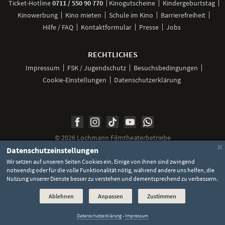
anrufen
Ticket-
Hotline
0711 / 550 90 770
Kinogutscheine
Kindergeburtstag
Kinowerbung
Kino mieten
Schule im Kino
Barrierefreiheit
Hilfe / FAQ
Kontaktformular
Presse
Jobs
RECHTLICHES
Impressum
FSK / Jugendschutz
Besuchsbedingungen
Cookie-Einstellungen
Datenschutzerklärung
Unsere
Unsere
Unsere
Unser
Unser
Social
Seite
Seite
Seite
Kanal
Kanal
Media
bei
bei
bei
bei
bei
©
2026 Lochmann Filmtheaterbetriebe
Facebook
Instagram
TikTok
YouTube
WhatsApp
Links
×
Datenschutzeinstellungen
Wir setzen auf unseren Seiten Cookies ein. Einige von ihnen sind zwingend
notwendig oder für die volle Funktionalität nötig, während andere uns helfen, die
Nutzung unserer Dienste besser zu verstehen und dementsprechend zu verbessern.
Ablehnen
Anpassen
Zustimmen
Datenschutzerklärung
-
Impressum