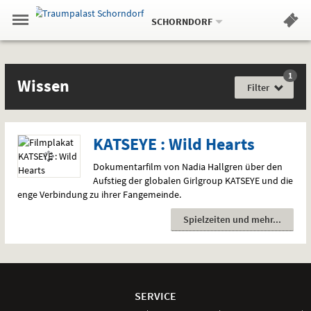
Aktueller
Gehe
Standort:
Weitere
.
zur
SCHORNDORF
Standorte:
Menü
Startseite:
Navigation
Hinweis
Springe
zum
,
zum
.
Standortauswahl
umschalten
und
direkt
Inhalt
Menü
Filme
Wissen
Service
1
Film
Wissen
für
Filter
jede
Gefühlslage
KATSEYE : Wild Hearts
Dokumentarfilm von Nadia Hallgren über den
Aufstieg der globalen Girlgroup
KATSEYE
und die
enge Verbindung zu ihrer Fangemeinde.
Spielzeiten und mehr
Weitere
Navigationsmöglichkeiten
SERVICE