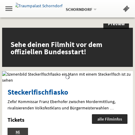
Aktueller
Gehe
Standort:
Weitere
.
zur
SCHORNDORF
Standorte:
Menü
Startseite:
Navigation
Hinweis
Springe
zum
,
zum
.
Standortauswahl
umschalten
Preview
und
direkt
Inhalt
Menü
Sondervorstellungen
Preview
Service
und
spezielle
Sehe deinen Filmhit vor dem
Interessen
offiziellen Bundesstart!
Steckerlfischfiasko
Zefix! Kommissar Franz Eberhofer zwischen Mordermittlung,
rivalisierenden Volksfestklans und Bürgermeisterwahlen …
Tickets
alle Filminfos
.,
Mi
Standardfassung