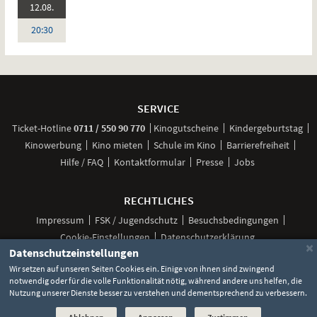
2026:
12.08.
Sprache:
Deutsch
Uhr
20:30
Weitere
Navigationsmöglichkeiten
SERVICE
anrufen
Ticket-
Hotline
0711 / 550 90 770
Kinogutscheine
Kindergeburtstag
Kinowerbung
Kino mieten
Schule im Kino
Barrierefreiheit
Hilfe / FAQ
Kontaktformular
Presse
Jobs
RECHTLICHES
Impressum
FSK / Jugendschutz
Besuchsbedingungen
Cookie-Einstellungen
Datenschutzerklärung
×
Datenschutzeinstellungen
Wir setzen auf unseren Seiten Cookies ein. Einige von ihnen sind zwingend
notwendig oder für die volle Funktionalität nötig, während andere uns helfen, die
Unsere
Unsere
Unsere
Unser
Unser
Nutzung unserer Dienste besser zu verstehen und dementsprechend zu verbessern.
Social
Seite
Seite
Seite
Kanal
Kanal
Media
bei
bei
bei
bei
bei