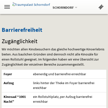
Aktueller
Gehe
Standort:
Weitere
.
zur
SCHORNDORF
Standorte:
Menü
Startseite:
Navigation
Hinweis
Springe
zum
,
zum
.
Standortauswahl
umschalten
und
direkt
Inhalt
Menü
Barrierefreiheit
Service
Barrierefreiheit
Zugänglichkeit
Wir möchten allen Kinobesuchern das gleiche hochwertige Kinoerlebnis
bieten. Aus baulichen Gründen sind dennoch nicht alle Kinosäle für
einen Rollstuhl geeignet. Im folgenden haben wir eine Übersicht zur
Zugänglichkeit der einzelnen Bereiche zusammengestellt.
Foyer
ebenerdig und barrierefrei erreichbar
Aufzug
links hinter der Theke im Foyer barrierefrei
ereichbar
Kinosaal “1001
ein Rollstuhlplatz, per Aufzug barrierefrei
Nacht”
erreichbar