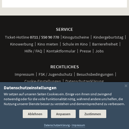
Weitere
Navigationsmöglichkeiten
SERVICE
anrufen
Ticket-
Hotline
0711 / 550 90 770
Kinogutscheine
Kindergeburtstag
Kinowerbung
Kino mieten
Schule im Kino
Barrierefreiheit
Hilfe / FAQ
Kontaktformular
Presse
Jobs
RECHTLICHES
Impressum
FSK / Jugendschutz
Besuchsbedingungen
Cookie-Einstellungen
Datenschutzerklärung
×
Datenschutzeinstellungen
Wir setzen auf unseren Seiten Cookies ein. Einige von ihnen sind zwingend
notwendig oder für die volle Funktionalität nötig, während andere uns helfen, die
Unsere
Unsere
Unsere
Unser
Unser
Nutzung unserer Dienste besser zu verstehen und dementsprechend zu verbessern.
Social
Seite
Seite
Seite
Kanal
Kanal
Media
bei
bei
bei
bei
bei
Ablehnen
Anpassen
Zustimmen
©
2026 Lochmann Filmtheaterbetriebe
Facebook
Instagram
TikTok
YouTube
WhatsApp
Links
Datenschutzerklärung
-
Impressum