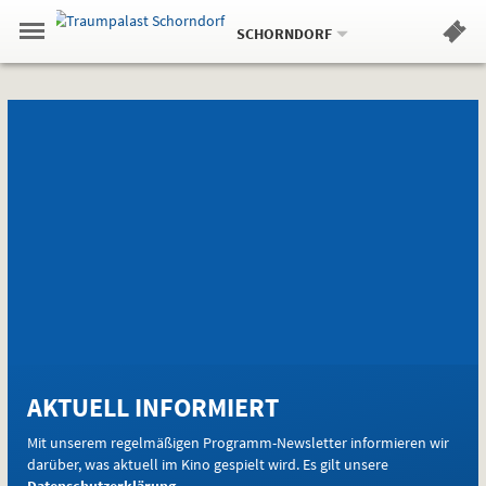
Aktueller
Gehe
Standort:
Weitere
.
zur
SCHORNDORF
Standorte:
Menü
Startseite:
Navigation
Hinweis
Springe
zum
,
zum
.
Standortauswahl
umschalten
und
direkt
Inhalt
Menü
Newsletter
Newsletter
Newsletter
Service
E-
Mail-
AKTUELL INFORMIERT
Adresse
(Pflichtfeld):
Mit unserem regelmäßigen Programm-Newsletter informieren wir
darüber, was aktuell im Kino gespielt wird. Es gilt unsere
Datenschutzerklärung
.