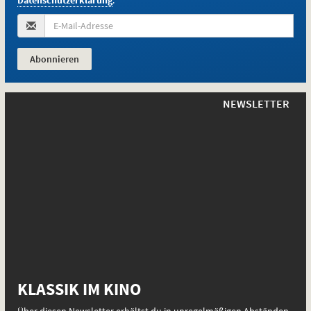
NEWSLETTER
E-
Mail-
KLASSIK IM KINO
Adresse
(Pflichtfeld):