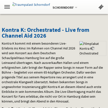
Aktueller
Gehe
Standort:
Weitere
.
zur
SCHORNDORF
Standorte:
Menü
Startseite:
Navigation
Hinweis
Springe
zum
,
zum
.
Standortauswahl
umschalten
und
direkt
Inhalt
Menü
Kontra
Service
Kontra K: Orchestrated - Live from
Channel Aid 2026
K:
Kontra K kommt mit einem besonderen Live-
Orchestrated
Erlebnis ins Kino: Im Rahmen von Channel Aid 2026
wird sein Konzert aus dem Deutschen
-
SchauSpielHaus Hamburg live auf die große
Live
Leinwand übertragen. Nach ausverkauften Hallen und einem
erfolgreichen Jahr bringt der Rapper seine Songs in neuer Form auf die
from
Bühne – begleitet von einem 65-köpfigen Orchester. Dafür werden
prägende Titel aus seinem Repertoire neu arrangiert und in eine
Channel
orchestrale Klangwelt übersetzt. Neben bekannten Songs in
ungewohnter Inszenierung gibt Kontra K an diesem Abend auch erste
Aid
Einblicke in sein kommendes Album. Die Live-Übertragung macht das
Konzert für Fans erlebbar, die nicht vor Ort in Hamburg dabei sein
2026
können, und bringt den Abend in den Kinosaal.