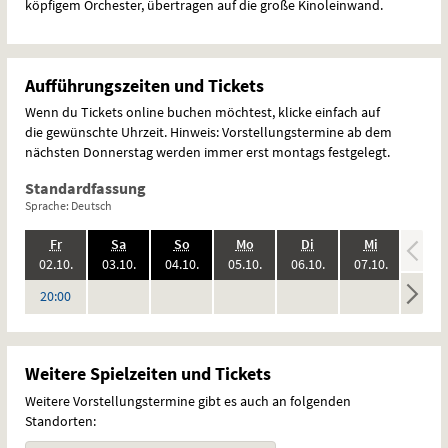
köpfigem Orchester, übertragen auf die große Kinoleinwand.
Aufführungszeiten und Tickets
Wenn du Tickets online buchen möchtest, klicke einfach auf
die gewünschte Uhrzeit. Hinweis: Vorstellungstermine ab dem
nächsten Donnerstag werden immer erst montags festgelegt.
Standardfassung
Sprache: Deutsch
.,
.,
.,
.,
.,
.,
.
Fr
Sa
So
Mo
Di
Mi
Do
2026:
2026:
2026:
2026:
2026:
2026:
02.10.
03.10.
04.10.
05.10.
06.10.
07.10.
08.10
keine
keine
keine
keine
keine
keine
Uhr
20:00
Vorstellungen
Vorstellungen
Vorstellungen
Vorstellungen
Vorstellungen
Vorstel
Weitere Spielzeiten und Tickets
Weitere Vorstellungstermine gibt es auch an folgenden
Standorten: