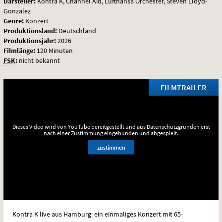
Darsteller:
Kontra K, Channel Aid, Lufthansa Orchester, Steven Lloyd-
Gonzalez
Genre:
Konzert
Produktionsland:
Deutschland
Produktionsjahr:
2026
Filmlänge:
120 Minuten
FSK
:
nicht bekannt
FILMTRAILER
Dieses Video wird von YouTube bereitgestellt und aus Datenschutzgründen erst
nach einer Zustimmung eingebunden und abgespielt.
zustimmen
Kontra K live aus Hamburg: ein einmaliges Konzert mit 65-