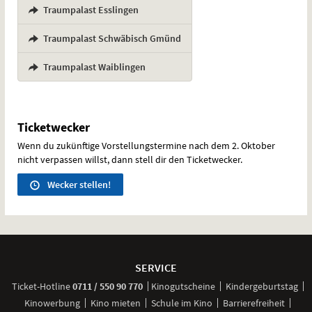
Traumpalast Esslingen
,
Traumpalast Schwäbisch Gmünd
,
Traumpalast Waiblingen
Ticketwecker
Wenn du zukünftige Vorstellungstermine nach dem 2. Oktober
nicht verpassen willst, dann stell dir den Ticketwecker.
Wecker stellen!
Weitere
Navigationsmöglichkeiten
SERVICE
anrufen
Ticket-
Hotline
0711 / 550 90 770
Kinogutscheine
Kindergeburtstag
Kinowerbung
Kino mieten
Schule im Kino
Barrierefreiheit