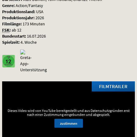
Genre:
Action/Fantasy
Produktionsland:
USA
Produktionsjahr:
2026
Filmlänge:
173 Minuten
FSK
:
ab 12
Bundesstart:
16.07.2026
Spielzeit:
4. Woche
FILMTRAILER
Dieses Video wird von YouTube bereitgestellt und aus Datenschutzgründen erst
nach einer Zustimmung eingebunden und abgespielt.
zustimmen