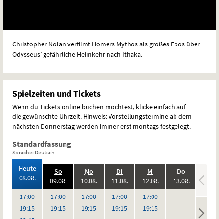
Christopher Nolan verfilmt Homers Mythos als großes Epos über
Odysseus’ gefährliche Heimkehr nach Ithaka.
Spielzeiten und Tickets
Wenn du Tickets online buchen möchtest, klicke einfach auf
die gewünschte Uhrzeit. Hinweis: Vorstellungstermine ab dem
nächsten Donnerstag werden immer erst montags festgelegt.
Standardfassung
Sprache: Deutsch
,
Heute
.,
.,
.,
.,
.,
.,
So
Mo
Di
Mi
Do
Fr
2026:
08.08.
2026:
2026:
2026:
2026:
2026:
09.08.
10.08.
11.08.
12.08.
13.08.
14.08
,
,
,
,
,
,
keine
keine
Uhr
Uhr
Uhr
Uhr
Uhr
17:00
17:00
17:00
17:00
17:00
Vorstellungen
Vorstel
Uhr
Uhr
Uhr
Uhr
Uhr
19:15
19:15
19:15
19:15
19:15