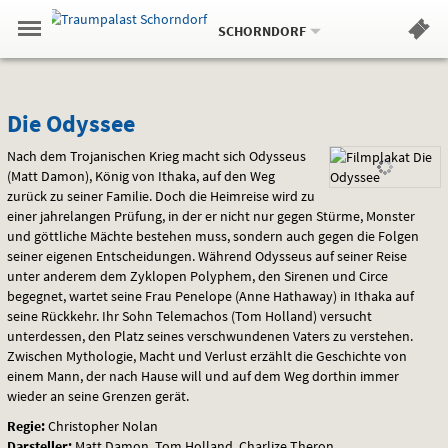
Aktueller
Gehe
Standort:
Weitere
.
zur
SCHORNDORF
Standorte:
Menü
Startseite:
Navigation
Hinweis
Springe
zum
,
zum
.
Standortauswahl
umschalten
und
direkt
Inhalt
Menü
Die
Service
Die Odyssee
Odyssee
Nach dem Trojanischen Krieg macht sich Odysseus
(Matt Damon), König von Ithaka, auf den Weg
zurück zu seiner Familie. Doch die Heimreise wird zu
einer jahrelangen Prüfung, in der er nicht nur gegen Stürme, Monster
und göttliche Mächte bestehen muss, sondern auch gegen die Folgen
seiner eigenen Entscheidungen. Während Odysseus auf seiner Reise
unter anderem dem Zyklopen Polyphem, den Sirenen und Circe
begegnet, wartet seine Frau Penelope (Anne Hathaway) in Ithaka auf
seine Rückkehr. Ihr Sohn Telemachos (Tom Holland) versucht
unterdessen, den Platz seines verschwundenen Vaters zu verstehen.
Zwischen Mythologie, Macht und Verlust erzählt die Geschichte von
einem Mann, der nach Hause will und auf dem Weg dorthin immer
wieder an seine Grenzen gerät.
Regie:
Christopher Nolan
Darsteller:
Matt Damon, Tom Holland, Charlize Theron