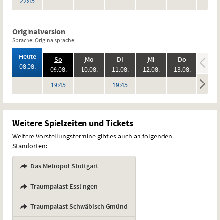
Uhr
22:45
Originalversion
Sprache: Originalsprache
,
Heute
.,
.,
.,
.,
.,
.,
So
Mo
Di
Mi
Do
Fr
2026:
08.08.
2026:
2026:
2026:
2026:
2026:
09.08.
10.08.
11.08.
12.08.
13.08.
14.08
keine
keine
keine
keine
keine
Uhr
Uhr
19:45
19:45
Vorstellungen
Vorstellungen
Vorstellungen
Vorstellungen
Vorstel
Weitere Spielzeiten und Tickets
Weitere Vorstellungstermine gibt es auch an folgenden
Standorten:
Das Metropol Stuttgart
,
Traumpalast Esslingen
,
Traumpalast Schwäbisch Gmünd