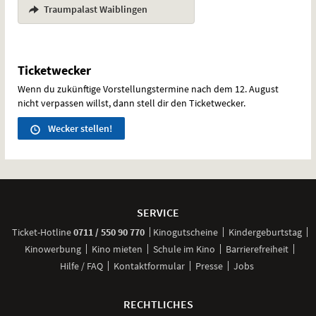
,
Traumpalast Waiblingen
Ticketwecker
Wenn du zukünftige Vorstellungstermine nach dem 12. August
nicht verpassen willst, dann stell dir den Ticketwecker.
Wecker stellen!
Weitere
Navigationsmöglichkeiten
SERVICE
anrufen
Ticket-
Hotline
0711 / 550 90 770
Kinogutscheine
Kindergeburtstag
Kinowerbung
Kino mieten
Schule im Kino
Barrierefreiheit
Hilfe / FAQ
Kontaktformular
Presse
Jobs
RECHTLICHES