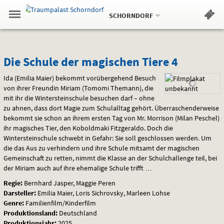
Aktueller
Gehe
Standort:
Weitere
.
zur
SCHORNDORF
Standorte:
Menü
Startseite:
Navigation
Hinweis
Springe
zum
,
zum
.
Standortauswahl
umschalten
und
direkt
Inhalt
Menü
Die
Service
Die Schule der magischen Tiere 4
Schule
Ida (Emilia Maier) bekommt vorübergehend Besuch
von ihrer Freundin Miriam (Tomomi Themann), die
der
mit ihr die Wintersteinschule besuchen darf – ohne
zu ahnen, dass dort Magie zum Schulalltag gehört. Überraschenderweise
magischen
bekommt sie schon an ihrem ersten Tag von Mr. Morrison (Milan Peschel)
ihr magisches Tier, den Koboldmaki Fitzgeraldo. Doch die
Tiere
Wintersteinschule schwebt in Gefahr: Sie soll geschlossen werden. Um
die das Aus zu verhindern und ihre Schule mitsamt der magischen
4
Gemeinschaft zu retten, nimmt die Klasse an der Schulchallenge teil, bei
der Miriam auch auf ihre ehemalige Schule trifft …
Regie:
Bernhard Jasper, Maggie Peren
Darsteller:
Emilia Maier, Loris Sichrovsky, Marleen Lohse
Genre:
Familienfilm/Kinderfilm
Produktionsland:
Deutschland
Produktionsjahr:
2025