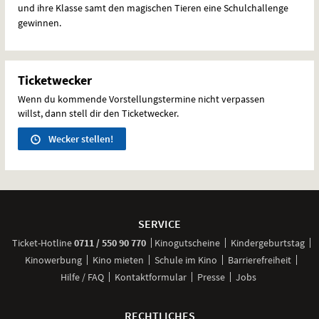
und ihre Klasse samt den magischen Tieren eine Schulchallenge
gewinnen.
Ticketwecker
Wenn du kommende Vorstellungstermine nicht verpassen
willst, dann stell dir den Ticketwecker.
Wecker stellen!
Weitere
Navigationsmöglichkeiten
SERVICE
anrufen
Ticket-
Hotline
0711 / 550 90 770
Kinogutscheine
Kindergeburtstag
Kinowerbung
Kino mieten
Schule im Kino
Barrierefreiheit
Hilfe / FAQ
Kontaktformular
Presse
Jobs
RECHTLICHES