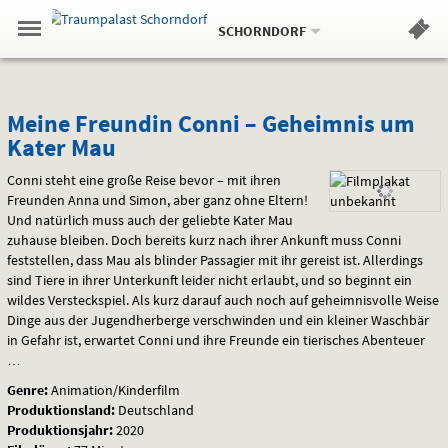
Aktueller
Gehe
Standort:
Weitere
.
zur
SCHORNDORF
Standorte:
Menü
Startseite:
Navigation
Hinweis
Springe
zum
,
zum
.
Standortauswahl
umschalten
und
direkt
Inhalt
Menü
Meine
Service
Meine Freundin Conni – Geheimnis um
Kater Mau
Freundin
Conni steht eine große Reise bevor – mit ihren
Conni
Freunden Anna und Simon, aber ganz ohne Eltern!
Und natürlich muss auch der geliebte Kater Mau
–
zuhause bleiben. Doch bereits kurz nach ihrer Ankunft muss Conni
Geheimnis
feststellen, dass Mau als blinder Passagier mit ihr gereist ist. Allerdings
sind Tiere in ihrer Unterkunft leider nicht erlaubt, und so beginnt ein
um
wildes Versteckspiel. Als kurz darauf auch noch auf geheimnisvolle Weise
Dinge aus der Jugendherberge verschwinden und ein kleiner Waschbär
Kater
in Gefahr ist, erwartet Conni und ihre Freunde ein tierisches Abenteuer
…
Mau
Genre:
Animation/Kinderfilm
Produktionsland:
Deutschland
Produktionsjahr:
2020