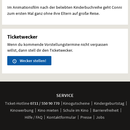
Im Animationsfilm nach der beliebten Kinderbuchreihe geht Conni
zum ersten Mal ganz ohne ihre Eltern auf große Reise.
Ticketwecker
Wenn du kommende Vorstellungstermine nicht verpassen
willst, dann stell dir den Ticketwecker.
Wecker stellen!
Weitere
Navigationsmöglichkeiten
SERVICE
anrufen
Ticket-
Hotline
0711 / 550 90 770
Kinogutscheine
Kindergeburtstag
Kinowerbung
Kino mieten
Schule im Kino
Barrierefreiheit
Hilfe / FAQ
Kontaktformular
Presse
Jobs