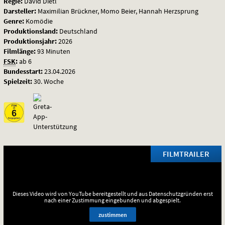
Regie:
David Dietl
der
Darsteller:
Maximilian Brückner, Momo Beier, Hannah Herzsprung
Genre:
Komödie
Anfang
Produktionsland:
Deutschland
Produktionsjahr:
2026
Filmlänge:
93 Minuten
FSK
:
ab 6
Bundesstart:
23.04.2026
Spielzeit:
30. Woche
FILMTRAILER
Dieses Video wird von YouTube bereitgestellt und aus Datenschutzgründen erst
nach einer Zustimmung eingebunden und abgespielt.
zustimmen