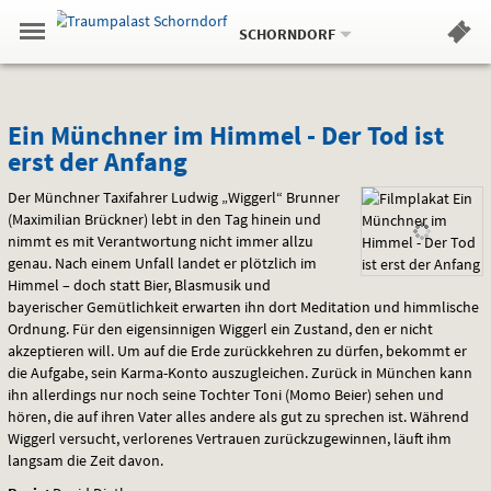
Aktueller
Gehe
Standort:
Weitere
.
zur
SCHORNDORF
Standorte:
Menü
Startseite:
Navigation
Hinweis
Springe
zum
,
zum
.
Standortauswahl
umschalten
und
direkt
Inhalt
Menü
Ein
Service
Ein Münchner im Himmel - Der Tod ist
erst der Anfang
Münchner
Der Münchner Taxifahrer Ludwig „Wiggerl“ Brunner
im
(Maximilian Brückner) lebt in den Tag hinein und
nimmt es mit Verantwortung nicht immer allzu
Himmel
genau. Nach einem Unfall landet er plötzlich im
-
Himmel – doch statt Bier, Blasmusik und
bayerischer Gemütlichkeit erwarten ihn dort Meditation und himmlische
Der
Ordnung. Für den eigensinnigen Wiggerl ein Zustand, den er nicht
akzeptieren will. Um auf die Erde zurückkehren zu dürfen, bekommt er
Tod
die Aufgabe, sein Karma-Konto auszugleichen. Zurück in München kann
ihn allerdings nur noch seine Tochter Toni (Momo Beier) sehen und
ist
hören, die auf ihren Vater alles andere als gut zu sprechen ist. Während
Wiggerl versucht, verlorenes Vertrauen zurückzugewinnen, läuft ihm
erst
langsam die Zeit davon.