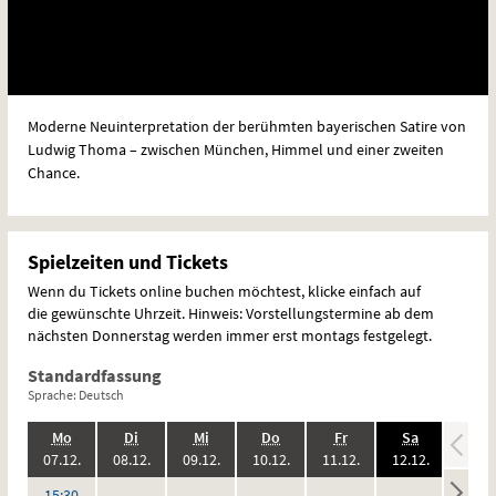
Moderne Neuinterpretation der berühmten bayerischen Satire von
Ludwig Thoma – zwischen München, Himmel und einer zweiten
Chance.
Spielzeiten und Tickets
Wenn du Tickets online buchen möchtest, klicke einfach auf
die gewünschte Uhrzeit. Hinweis: Vorstellungstermine ab dem
nächsten Donnerstag werden immer erst montags festgelegt.
Standardfassung
Sprache: Deutsch
.,
.,
.,
.,
.,
.,
.
Mo
Di
Mi
Do
Fr
Sa
So
2026:
2026:
2026:
2026:
2026:
2026:
07.12.
08.12.
09.12.
10.12.
11.12.
12.12.
13.12
keine
keine
keine
keine
keine
keine
Uhr
15:30