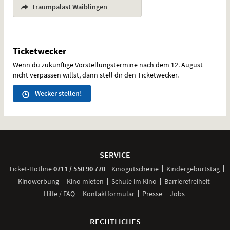
,
Traumpalast Waiblingen
Ticketwecker
Wenn du zukünftige Vorstellungstermine nach dem 12. August
nicht verpassen willst, dann stell dir den Ticketwecker.
Wecker stellen!
Weitere
Navigationsmöglichkeiten
SERVICE
anrufen
Ticket-
Hotline
0711 / 550 90 770
Kinogutscheine
Kindergeburtstag
Kinowerbung
Kino mieten
Schule im Kino
Barrierefreiheit
Hilfe / FAQ
Kontaktformular
Presse
Jobs
RECHTLICHES