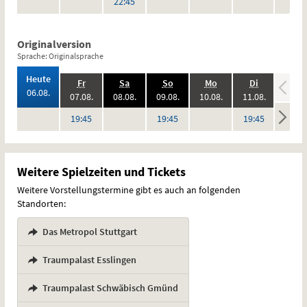
Uhr
22:45
Originalversion
Sprache: Originalsprache
,
Heute
.,
.,
.,
.,
.,
.,
Fr
Sa
So
Mo
Di
Mi
2026:
06.08.
2026:
2026:
2026:
2026:
2026:
07.08.
08.08.
09.08.
10.08.
11.08.
12.08
keine
keine
keine
keine
Uhr
Uhr
Uhr
19:45
19:45
19:45
Vorstellungen
Vorstellungen
Vorstellungen
Vorstel
Weitere Spielzeiten und Tickets
Weitere Vorstellungstermine gibt es auch an folgenden
Standorten:
Das Metropol Stuttgart
,
Traumpalast Esslingen
,
Traumpalast Schwäbisch Gmünd