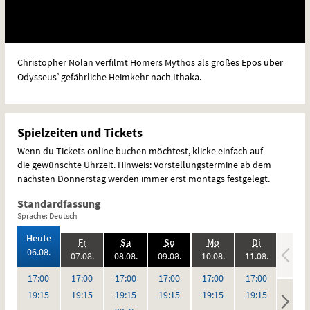
Christopher Nolan verfilmt Homers Mythos als großes Epos über
Odysseus’ gefährliche Heimkehr nach Ithaka.
Spielzeiten und Tickets
Wenn du Tickets online buchen möchtest, klicke einfach auf
die gewünschte Uhrzeit. Hinweis: Vorstellungstermine ab dem
nächsten Donnerstag werden immer erst montags festgelegt.
Standardfassung
Sprache: Deutsch
,
Heute
.,
.,
.,
.,
.,
.,
Fr
Sa
So
Mo
Di
Mi
2026:
06.08.
2026:
2026:
2026:
2026:
2026:
07.08.
08.08.
09.08.
10.08.
11.08.
12.08
,
,
,
,
,
,
,
,
Uhr
Uhr
Uhr
Uhr
Uhr
Uhr
17:00
17:00
17:00
17:00
17:00
17:00
17:0
Uhr
Uhr
Uhr
Uhr
Uhr
Uhr
19:15
19:15
19:15
19:15
19:15
19:15
19:1