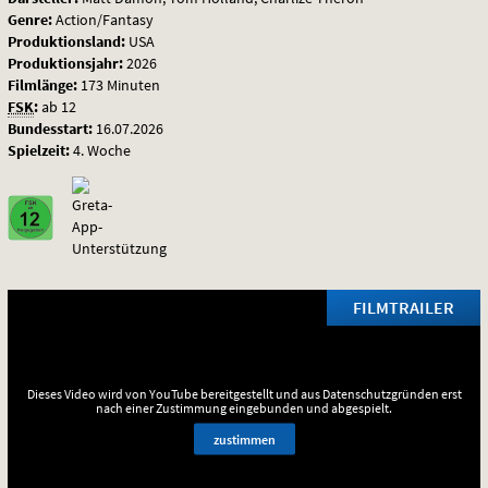
Genre:
Action/Fantasy
Produktionsland:
USA
Produktionsjahr:
2026
Filmlänge:
173 Minuten
FSK
:
ab 12
Bundesstart:
16.07.2026
Spielzeit:
4. Woche
FILMTRAILER
Dieses Video wird von YouTube bereitgestellt und aus Datenschutzgründen erst
nach einer Zustimmung eingebunden und abgespielt.
zustimmen