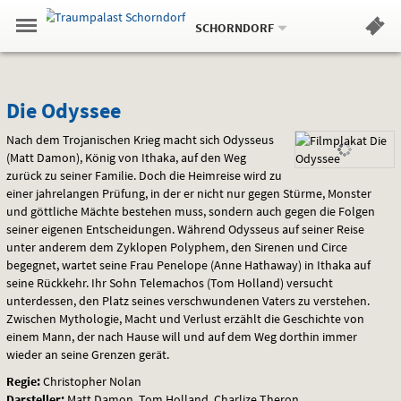
Aktueller
Gehe
Standort:
Weitere
.
zur
SCHORNDORF
Standorte:
Menü
Startseite:
Navigation
Hinweis
Springe
zum
,
zum
.
Standortauswahl
umschalten
und
direkt
Inhalt
Menü
Die
Service
Die Odyssee
Odyssee
Nach dem Trojanischen Krieg macht sich Odysseus
(Matt Damon), König von Ithaka, auf den Weg
zurück zu seiner Familie. Doch die Heimreise wird zu
einer jahrelangen Prüfung, in der er nicht nur gegen Stürme, Monster
und göttliche Mächte bestehen muss, sondern auch gegen die Folgen
seiner eigenen Entscheidungen. Während Odysseus auf seiner Reise
unter anderem dem Zyklopen Polyphem, den Sirenen und Circe
begegnet, wartet seine Frau Penelope (Anne Hathaway) in Ithaka auf
seine Rückkehr. Ihr Sohn Telemachos (Tom Holland) versucht
unterdessen, den Platz seines verschwundenen Vaters zu verstehen.
Zwischen Mythologie, Macht und Verlust erzählt die Geschichte von
einem Mann, der nach Hause will und auf dem Weg dorthin immer
wieder an seine Grenzen gerät.
Regie:
Christopher Nolan
Darsteller:
Matt Damon, Tom Holland, Charlize Theron