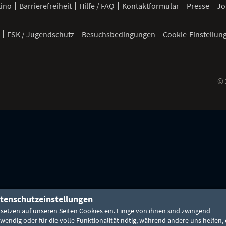
Kino
Barrierefreiheit
Hilfe / FAQ
Kontaktformular
Presse
Jo
FSK / Jugendschutz
Besuchsbedingungen
Cookie-Einstellun
©
pp
tenschutzeinstellungen
 setzen auf unseren Seiten Cookies ein. Einige von ihnen sind zwingend
wendig oder für die volle Funktionalität nötig, während andere uns helfen, 