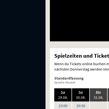
Spielzeiten und Ticke
Wenn du Tickets online buchen mö
nächsten Donnerstag werden imme
Standardfassung
Sprache: Deutsch
.,
.,
.,
Sa
So
Mo
2026:
2026:
202
29.08.
30.08.
31.08.
keine
Uhr
Uhr
23:00
20:30