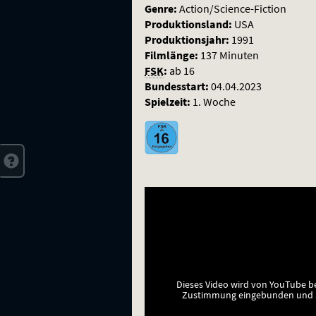
Genre:
Action/Science-Fiction
Produktionsland:
USA
Produktionsjahr:
1991
Filmlänge:
137 Minuten
FSK
:
ab 16
Bundesstart:
04.04.2023
Spielzeit:
1. Woche
Dieses Video wird von YouTube b
Zustimmung eingebunden und a