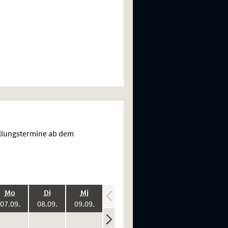
ellungstermine ab dem
.,
.,
.,
.,
.,
Mo
Di
Mi
Do
Fr
:
2026:
2026:
2026:
2026:
2026:
07.09.
08.09.
09.09.
10.09.
11.09.
ine
keine
keine
keine
keine