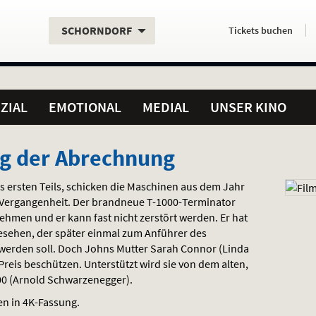
Aktueller
Servicefunktionen
Aktuelles
Hier
.
.
SCHORNDORF
Tickets
buchen
Standort:
Weitere
Programm:
einfach
Standorte:
online
ZIAL
EMOTIONAL
MEDIAL
UNSER KINO
ag der Abrechnung
 ersten Teils, schicken die Maschinen aus dem Jahr
 Vergangenheit. Der brandneue T-1000-Terminator
ehmen und er kann fast nicht zerstört werden. Er hat
sehen, der später einmal zum Anführer des
werden soll. Doch Johns Mutter Sarah Connor (Linda
Preis beschützen. Unterstützt wird sie von dem alten,
0 (Arnold Schwarzenegger).
en in 4K-Fassung.