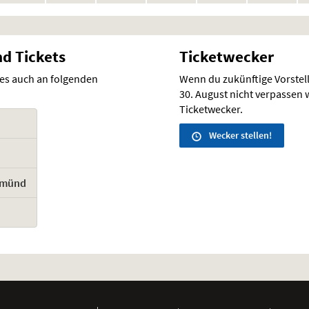
en
Vorstellungen
Vorstellungen
Vorstellungen
Vorstellungen
Vorstellungen
Vorstellunge
Vo
nd Tickets
Ticketwecker
 es auch an folgenden
Wenn du zukünftige Vorste
30. August nicht verpassen wi
Ticketwecker.
Wecker stellen!
Gmünd