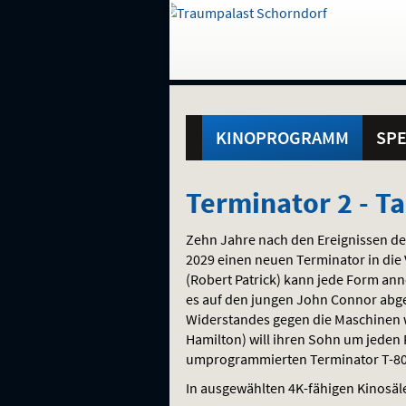
Gehe
zur
Startseite:
Standortauswahl
Navigation
Hinweis
Springe
zum
,
zum
.
und
direkt
Inhalt
Menü
Hauptmenü
Service
KINOPROGRAMM
SPE
Terminator
Terminator 2 - T
2
Zehn Jahre nach den Ereignissen des
-
2029 einen neuen Terminator in die
(Robert Patrick) kann jede Form ann
Tag
es auf den jungen John Connor abge
Widerstandes gegen die Maschinen 
der
Hamilton) will ihren Sohn um jeden 
umprogrammierten Terminator T-80
Abrechnung
In ausgewählten 4K-fähigen Kinosäl