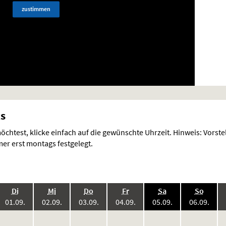
zustimmen
ts
chtest, klicke einfach auf die gewünschte Uhrzeit. Hinweis: Vorst
r erst montags festgelegt.
.,
.,
.,
.,
.,
.,
Di
Mi
Do
Fr
Sa
So
6:
2026:
2026:
2026:
2026:
2026:
2026
01.09.
02.09.
03.09.
04.09.
05.09.
06.09.
keine
keine
keine
keine
keine
keine
ke