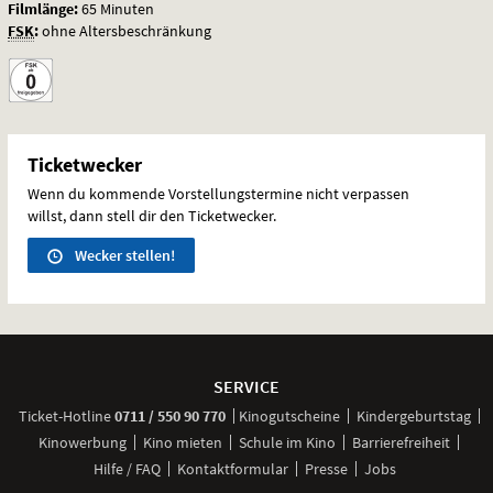
Filmlänge:
65 Minuten
FSK
:
ohne Altersbeschränkung
Ticketwecker
Wenn du kommende Vorstellungstermine nicht verpassen
willst, dann stell dir den Ticketwecker.
Wecker stellen!
Weitere
Navigationsmöglichkeiten
SERVICE
anrufen
Ticket-
Hotline
0711 / 550 90 770
Kinogutscheine
Kindergeburtstag
Kinowerbung
Kino mieten
Schule im Kino
Barrierefreiheit
Hilfe / FAQ
Kontaktformular
Presse
Jobs