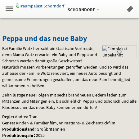
Aktueller
Gehe
Standort:
Weitere
.
zur
SCHORNDORF
Standorte:
Menü
Startseite:
Navigation
Hinweis
Springe
zum
,
zum
.
Standortauswahl
umschalten
und
direkt
Inhalt
Menü
Peppa
Service
Peppa und das neue Baby
und
Bei Familie Wutz herrscht oinktastische Vorfreude,
denn Mama Wutz erwartet ein Baby und Peppa und
das
Schorsch werden damit große Geschwister!
Natürlich müssen Vorbereitungen getroffen werden, und so wird das
neue
Zuhause der Familie Wutz renoviert, ein neues Auto besorgt und
gemeinsame Erinnerungen geschaffen, um das neue Familienmitglied
Baby
willkommen zu heißen.
Zehn lustige neue Folgen mit sechs brandneuen Liedern laden zum
Mittanzen und Mitsingen ein, bis schließlich Peppa und Schorsch und alle
Kinobesucher das neue Baby kennenlernen dürfen!
Regie:
Andrea Tran
Genre:
Kinder- & Familienfilm, Animations- & Zeichentrickfilm
Produktionsland:
Großbritannien
Produktionsjahr:
2025