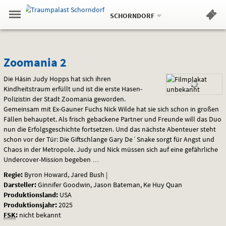
Aktueller
Gehe
Standort:
Weitere
.
zur
SCHORNDORF
Standorte:
Menü
Startseite:
Navigation
Hinweis
Springe
zum
,
zum
.
Standortauswahl
umschalten
und
direkt
Inhalt
Menü
Zoomania
Service
Zoomania 2
2
Die Häsin Judy Hopps hat sich ihren
Kindheitstraum erfüllt und ist die erste Hasen-
Polizistin der Stadt Zoomania geworden.
Gemeinsam mit Ex-Gauner Fuchs Nick Wilde hat sie sich schon in großen
Fällen behauptet. Als frisch gebackene Partner und Freunde will das Duo
nun die Erfolgsgeschichte fortsetzen. Und das nächste Abenteuer steht
schon vor der Tür: Die Giftschlange Gary De´Snake sorgt für Angst und
Chaos in der Metropole. Judy und Nick müssen sich auf eine gefährliche
Undercover-Mission begeben …
Regie:
Byron Howard, Jared Bush |
Darsteller:
Ginnifer Goodwin, Jason Bateman, Ke Huy Quan
Produktionsland:
USA
Produktionsjahr:
2025
FSK
:
nicht bekannt