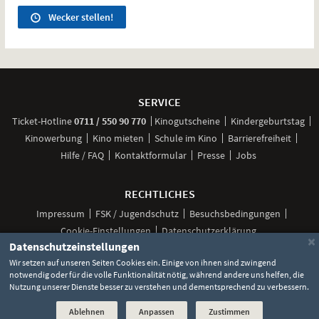
Wecker stellen!
Weitere
Navigationsmöglichkeiten
SERVICE
anrufen
Ticket-
Hotline
0711 / 550 90 770
Kinogutscheine
Kindergeburtstag
Kinowerbung
Kino mieten
Schule im Kino
Barrierefreiheit
Hilfe / FAQ
Kontaktformular
Presse
Jobs
RECHTLICHES
Impressum
FSK / Jugendschutz
Besuchsbedingungen
Cookie-Einstellungen
Datenschutzerklärung
×
Datenschutzeinstellungen
Wir setzen auf unseren Seiten Cookies ein. Einige von ihnen sind zwingend
notwendig oder für die volle Funktionalität nötig, während andere uns helfen, die
Unsere
Unsere
Unsere
Unser
Unser
Nutzung unserer Dienste besser zu verstehen und dementsprechend zu verbessern.
Social
Seite
Seite
Seite
Kanal
Kanal
Media
bei
bei
bei
bei
bei
©
2026 Lochmann Filmtheaterbetriebe
Ablehnen
Anpassen
Zustimmen
Facebook
Instagram
TikTok
YouTube
WhatsApp
Links