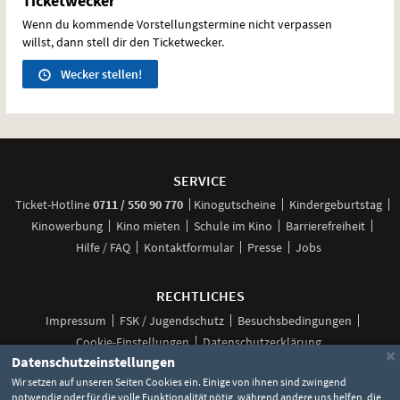
Ticketwecker
Wenn du kommende Vorstellungstermine nicht verpassen
willst, dann stell dir den Ticketwecker.
Wecker stellen!
Weitere
Navigationsmöglichkeiten
SERVICE
anrufen
Ticket-
Hotline
0711 / 550 90 770
Kinogutscheine
Kindergeburtstag
Kinowerbung
Kino mieten
Schule im Kino
Barrierefreiheit
Hilfe / FAQ
Kontaktformular
Presse
Jobs
RECHTLICHES
Impressum
FSK / Jugendschutz
Besuchsbedingungen
Cookie-Einstellungen
Datenschutzerklärung
×
Datenschutzeinstellungen
Wir setzen auf unseren Seiten Cookies ein. Einige von ihnen sind zwingend
notwendig oder für die volle Funktionalität nötig, während andere uns helfen, die