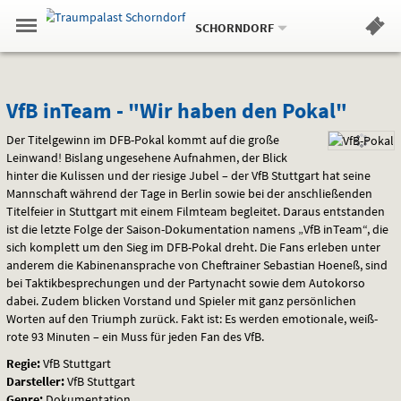
Aktueller
Gehe
Standort:
Weitere
.
zur
SCHORNDORF
Standorte:
Menü
Startseite:
Navigation
Hinweis
Springe
zum
,
zum
.
Standortauswahl
umschalten
und
direkt
Inhalt
Menü
VfB
Service
VfB inTeam - "Wir haben den Pokal"
inTeam
Der Titelgewinn im
DFB
-Pokal kommt auf die große
Leinwand! Bislang ungesehene Aufnahmen, der Blick
-
hinter die Kulissen und der riesige Jubel – der VfB Stuttgart hat seine
Mannschaft während der Tage in Berlin sowie bei der anschließenden
"Wir
Titelfeier in Stuttgart mit einem Filmteam begleitet. Daraus entstanden
ist die letzte Folge der Saison-Dokumentation namens „VfB inTeam“, die
haben
sich komplett um den Sieg im
DFB
-Pokal dreht. Die Fans erleben unter
anderem die Kabinenansprache von Cheftrainer Sebastian Hoeneß, sind
den
bei Taktikbesprechungen und der Partynacht sowie dem Autokorso
dabei. Zudem blicken Vorstand und Spieler mit ganz persönlichen
Pokal"
Worten auf den Triumph zurück. Fakt ist: Es werden emotionale, weiß-
rote 93 Minuten – ein Muss für jeden Fan des VfB.
Regie:
VfB Stuttgart
Darsteller:
VfB Stuttgart
Genre:
Dokumentation