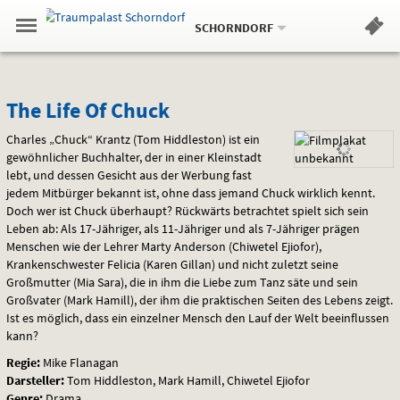
Aktueller
Gehe
Standort:
Weitere
.
zur
SCHORNDORF
Standorte:
Menü
Startseite:
Navigation
Hinweis
Springe
zum
,
zum
.
Standortauswahl
umschalten
und
direkt
Inhalt
Menü
The
Service
The Life Of Chuck
Life
Charles „Chuck“ Krantz (Tom Hiddleston) ist ein
gewöhnlicher Buchhalter, der in einer Kleinstadt
Of
lebt, und dessen Gesicht aus der Werbung fast
jedem Mitbürger bekannt ist, ohne dass jemand Chuck wirklich kennt.
Chuck
Doch wer ist Chuck überhaupt? Rückwärts betrachtet spielt sich sein
Leben ab: Als 17-Jähriger, als 11-Jähriger und als 7-Jähriger prägen
Menschen wie der Lehrer Marty Anderson (Chiwetel Ejiofor),
Krankenschwester Felicia (Karen Gillan) und nicht zuletzt seine
Großmutter (Mia Sara), die in ihm die Liebe zum Tanz säte und sein
Großvater (Mark Hamill), der ihm die praktischen Seiten des Lebens zeigt.
Ist es möglich, dass ein einzelner Mensch den Lauf der Welt beeinflussen
kann?
Regie:
Mike Flanagan
Darsteller:
Tom Hiddleston, Mark Hamill, Chiwetel Ejiofor
Genre:
Drama