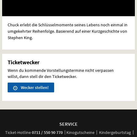
Chuck erlebt die Schlüsselmomente seines Lebens noch einmal in
umgekehrter Reihenfolge. Basierend auf einer Kurzgeschichte von
Stephen King.
Ticketwecker
Wenn du kommende Vorstellungstermine nicht verpassen
willst, dann stell dir den Ticketwecker.
Wecker stellen!
Weitere
Navigationsmöglichkeiten
SERVICE
anrufen
Ticket-
Hotline
0711 / 550 90 770
Kinogutscheine
Kindergeburtstag