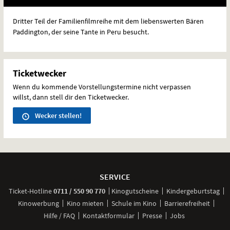
Dritter Teil der Familienfilmreihe mit dem liebenswerten Bären
Paddington, der seine Tante in Peru besucht.
Ticketwecker
Wenn du kommende Vorstellungstermine nicht verpassen
willst, dann stell dir den Ticketwecker.
Wecker stellen!
Weitere
Navigationsmöglichkeiten
SERVICE
anrufen
Ticket-
Hotline
0711 / 550 90 770
Kinogutscheine
Kindergeburtstag
Kinowerbung
Kino mieten
Schule im Kino
Barrierefreiheit
Hilfe / FAQ
Kontaktformular
Presse
Jobs