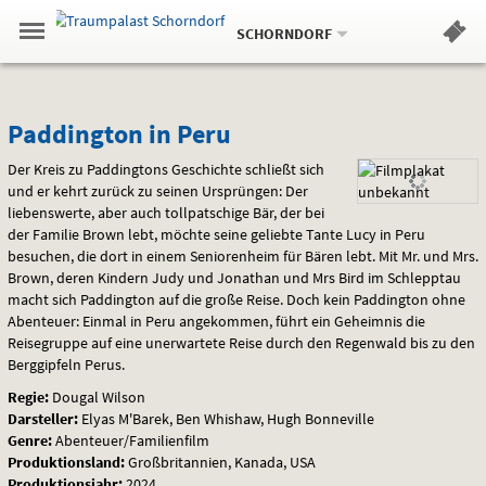
Aktueller
Gehe
Standort:
Weitere
.
zur
SCHORNDORF
Standorte:
Menü
Startseite:
Navigation
Hinweis
Springe
zum
,
zum
.
Standortauswahl
umschalten
und
direkt
Inhalt
Menü
Paddington
Service
Paddington in Peru
in
Der Kreis zu Paddingtons Geschichte schließt sich
und er kehrt zurück zu seinen Ursprüngen: Der
Peru
liebenswerte, aber auch tollpatschige Bär, der bei
der Familie Brown lebt, möchte seine geliebte Tante Lucy in Peru
besuchen, die dort in einem Seniorenheim für Bären lebt. Mit Mr. und Mrs.
Brown, deren Kindern Judy und Jonathan und Mrs Bird im Schlepptau
macht sich Paddington auf die große Reise. Doch kein Paddington ohne
Abenteuer: Einmal in Peru angekommen, führt ein Geheimnis die
Reisegruppe auf eine unerwartete Reise durch den Regenwald bis zu den
Berggipfeln Perus.
Regie:
Dougal Wilson
Darsteller:
Elyas M'Barek, Ben Whishaw, Hugh Bonneville
Genre:
Abenteuer/Familienfilm
Produktionsland:
Großbritannien, Kanada, USA
Produktionsjahr:
2024