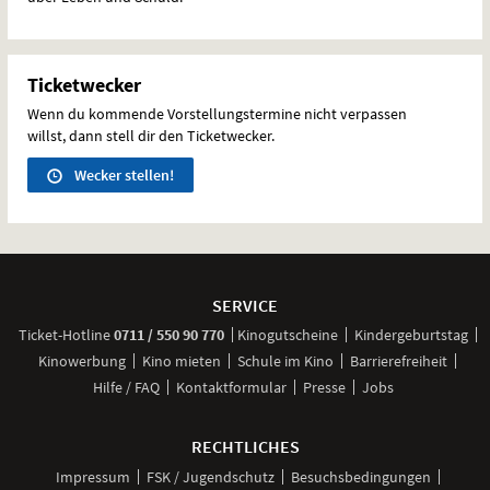
Ticketwecker
Wenn du kommende Vorstellungstermine nicht verpassen
willst, dann stell dir den Ticketwecker.
Wecker stellen!
Weitere
Navigationsmöglichkeiten
SERVICE
anrufen
Ticket-
Hotline
0711 / 550 90 770
Kinogutscheine
Kindergeburtstag
Kinowerbung
Kino mieten
Schule im Kino
Barrierefreiheit
Hilfe / FAQ
Kontaktformular
Presse
Jobs
RECHTLICHES
Impressum
FSK / Jugendschutz
Besuchsbedingungen