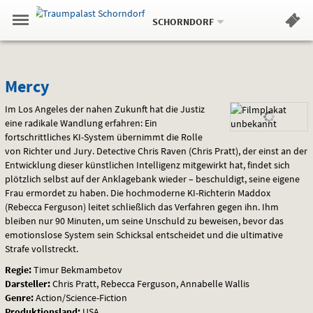
Aktueller
Gehe
Standort:
Weitere
.
zur
SCHORNDORF
Standorte:
Menü
Startseite:
Navigation
Hinweis
Springe
zum
,
zum
.
Standortauswahl
umschalten
und
direkt
Inhalt
Menü
Mercy
Service
Mercy
Im Los Angeles der nahen Zukunft hat die Justiz
eine radikale Wandlung erfahren: Ein
fortschrittliches KI-System übernimmt die Rolle
von Richter und Jury. Detective Chris Raven (Chris Pratt), der einst an der
Entwicklung dieser künstlichen Intelligenz mitgewirkt hat, findet sich
plötzlich selbst auf der Anklagebank wieder – beschuldigt, seine eigene
Frau ermordet zu haben. Die hochmoderne KI-Richterin Maddox
(Rebecca Ferguson) leitet schließlich das Verfahren gegen ihn. Ihm
bleiben nur 90 Minuten, um seine Unschuld zu beweisen, bevor das
emotionslose System sein Schicksal entscheidet und die ultimative
Strafe vollstreckt.
Regie:
Timur Bekmambetov
Darsteller:
Chris Pratt, Rebecca Ferguson, Annabelle Wallis
Genre:
Action/Science-Fiction
Produktionsland:
USA