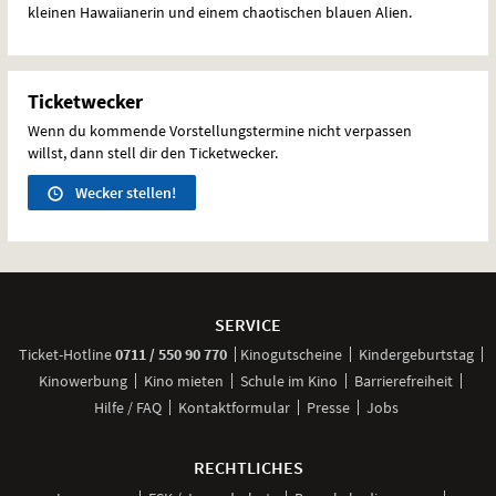
kleinen Hawaiianerin und einem chaotischen blauen Alien.
Ticketwecker
Wenn du kommende Vorstellungstermine nicht verpassen
willst, dann stell dir den Ticketwecker.
Wecker stellen!
Weitere
Navigationsmöglichkeiten
SERVICE
anrufen
Ticket-
Hotline
0711 / 550 90 770
Kinogutscheine
Kindergeburtstag
Kinowerbung
Kino mieten
Schule im Kino
Barrierefreiheit
Hilfe / FAQ
Kontaktformular
Presse
Jobs
RECHTLICHES