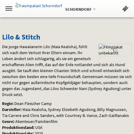
Aktueller
Gehe
Standort:
Weitere
.
zur
SCHORNDORF
Standorte:
Menü
Startseite:
Navigation
Hinweis
Springe
zum
,
zum
.
Standortauswahl
umschalten
und
direkt
Inhalt
Menü
Lilo
Service
Lilo & Stitch
&
Die junge Hawaiianerin Lilo (Maia Kealoha), fühlt
sich nach dem Verlust ihrer Eltern einsam. Ihr
Stitch
Leben ändert sich schlagartig, als sie ein genetisch
erschaffenes Alien trifft, das auf der Erde notlandet und sich als Hund
ausgibt. Sie tauft den kleinen Chaoten Stitch und schnell entwickelt sich
zwischen den beiden eine tiefe Freundschaft. Gemeinsam müssen sie sich
nicht nur gegen außerirdische Kopfgeldjäger behaupten, sondern auch
gegen das Jugendamt, das Lilos Schwester Nani (Sydney Agudong) unter
Druck setzt.
Regie:
Dean Fleischer Camp
Darsteller:
Maia Kealoha, Sydney Elizebeth Agudong, Billy Magnussen,
Tia Carrere and Chris Sanders, with Courtney B. Vance, Zach Galifianakis
Genre:
Abenteuer/Familienfilm
Produktionsland:
USA
Produktionsjahr:
2025