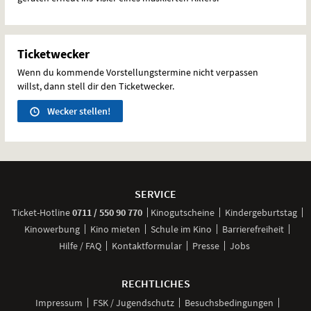
Ticketwecker
Wenn du kommende Vorstellungstermine nicht verpassen
willst, dann stell dir den Ticketwecker.
Wecker stellen!
Weitere
Navigationsmöglichkeiten
SERVICE
anrufen
Ticket-
Hotline
0711 / 550 90 770
Kinogutscheine
Kindergeburtstag
Kinowerbung
Kino mieten
Schule im Kino
Barrierefreiheit
Hilfe / FAQ
Kontaktformular
Presse
Jobs
RECHTLICHES
Impressum
FSK / Jugendschutz
Besuchsbedingungen