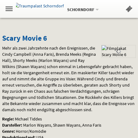
Aktueller
Gehe
Standort:
Weitere
.
zur
SCHORNDORF
Standorte:
Menü
Startseite:
Navigation
Hinweis
Springe
zum
,
zum
.
Standortauswahl
umschalten
und
direkt
Inhalt
Menü
Scary
Service
Scary Movie 6
Movie
Mehr als zwei Jahrzehnte nach den Ereignissen, die
Cindy Campbell (Anna Faris), Brenda Meeks (Regina
6
Hall), Shorty Meeks (Marlon Wayans) und Ray
Wilkins (Shawn Wayans) schon einmal in Lebensgefahr gebracht haben,
holt sie die Vergangenheit erneut ein. Ein maskierter Killer taucht wieder
auf und nimmt die alte Gruppe ins Visier. Während Cindy und Brenda
erneut versuchen, die Angriffe zu überleben, geraten auch Shorty und
Ray zurück in ein Chaos aus falschen Verdächtigungen, schrägen
Begegnungen und tödlichen Situationen. Die Rückkehr des Killers bringt
alte Bekannte wieder zusammen und macht klar, dass die Ereignisse von
damals noch nicht endgültig abgeschlossen sind.
Regie:
Michael Tiddes
Darsteller:
Marlon Wayans, Shawn Wayans, Anna Faris
Genre:
Horror/Komödie
Produktionsland:
USA