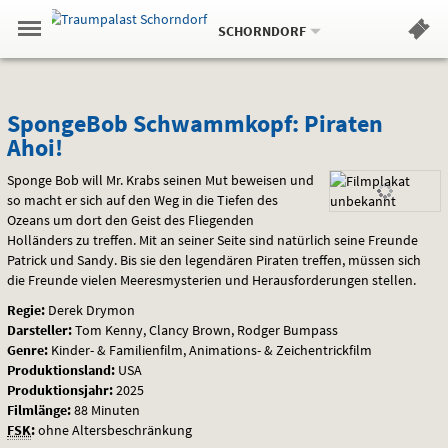
Aktueller
Gehe
Standort:
Weitere
.
zur
SCHORNDORF
Standorte:
Menü
Startseite:
Navigation
Hinweis
Springe
zum
,
zum
.
Standortauswahl
umschalten
und
direkt
Inhalt
Menü
SpongeBob
Service
SpongeBob Schwammkopf: Piraten
Ahoi!
Schwammkopf:
Sponge Bob will Mr. Krabs seinen Mut beweisen und
Piraten
so macht er sich auf den Weg in die Tiefen des
Ozeans um dort den Geist des Fliegenden
Ahoi!
Holländers zu treffen. Mit an seiner Seite sind natürlich seine Freunde
Patrick und Sandy. Bis sie den legendären Piraten treffen, müssen sich
die Freunde vielen Meeresmysterien und Herausforderungen stellen.
Regie:
Derek Drymon
Darsteller:
Tom Kenny, Clancy Brown, Rodger Bumpass
Genre:
Kinder- & Familienfilm, Animations- & Zeichentrickfilm
Produktionsland:
USA
Produktionsjahr:
2025
Filmlänge:
88 Minuten
FSK
:
ohne Altersbeschränkung