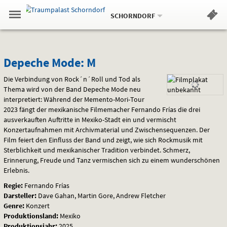
Aktueller
Gehe
Standort:
Weitere
.
zur
SCHORNDORF
Standorte:
Menü
Startseite:
Navigation
Hinweis
Springe
zum
,
zum
.
Standortauswahl
umschalten
und
direkt
Inhalt
Menü
Depeche
Service
Depeche Mode: M
Mode:
Die Verbindung von Rock´n´Roll und Tod als
Thema wird von der Band Depeche Mode neu
M
interpretiert: Während der Memento-Mori-Tour
2023 fängt der mexikanische Filmemacher Fernando Frías die drei
ausverkauften Auftritte in Mexiko-Stadt ein und vermischt
Konzertaufnahmen mit Archivmaterial und Zwischensequenzen. Der
Film feiert den Einfluss der Band und zeigt, wie sich Rockmusik mit
Sterblichkeit und mexikanischer Tradition verbindet. Schmerz,
Erinnerung, Freude und Tanz vermischen sich zu einem wunderschönen
Erlebnis.
Regie:
Fernando Frías
Darsteller:
Dave Gahan, Martin Gore, Andrew Fletcher
Genre:
Konzert
Produktionsland:
Mexiko
Produktionsjahr:
2025