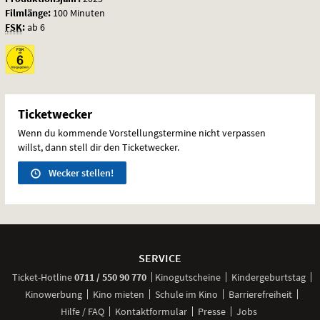
Filmlänge:
100 Minuten
FSK
:
ab 6
Ticketwecker
Wenn du kommende Vorstellungstermine nicht verpassen
willst, dann stell dir den Ticketwecker.
Wecker stellen!
Weitere
Navigationsmöglichkeiten
SERVICE
anrufen
Ticket-
Hotline
0711 / 550 90 770
Kinogutscheine
Kindergeburtstag
Kinowerbung
Kino mieten
Schule im Kino
Barrierefreiheit
Hilfe / FAQ
Kontaktformular
Presse
Jobs