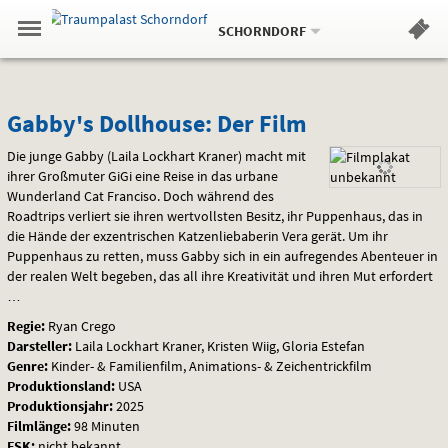
Aktueller
Gehe
Standort:
Weitere
.
zur
SCHORNDORF
Standorte:
Menü
Startseite:
Navigation
Hinweis
Springe
zum
,
zum
.
Standortauswahl
umschalten
und
direkt
Inhalt
Menü
Gabby's
Service
Gabby's Dollhouse: Der Film
Dollhouse:
Die junge Gabby (Laila Lockhart Kraner) macht mit
ihrer Großmuter GiGi eine Reise in das urbane
Der
Wunderland Cat Franciso. Doch während des
Roadtrips verliert sie ihren wertvollsten Besitz, ihr Puppenhaus, das in
Film
die Hände der exzentrischen Katzenliebaberin Vera gerät. Um ihr
Puppenhaus zu retten, muss Gabby sich in ein aufregendes Abenteuer in
der realen Welt begeben, das all ihre Kreativität und ihren Mut erfordert
…
Regie:
Ryan Crego
Darsteller:
Laila Lockhart Kraner, Kristen Wiig, Gloria Estefan
Genre:
Kinder- & Familienfilm, Animations- & Zeichentrickfilm
Produktionsland:
USA
Produktionsjahr:
2025
Filmlänge:
98 Minuten
FSK
:
nicht bekannt