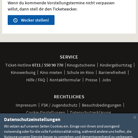
Wenn du kommende Vorstellungstermine nicht verpassen
willst, dann stell dir den Ticketwecker.
Wecker stellen!
Weitere
Navigationsmöglichkeiten
SERVICE
anrufen
Ticket-
Hotline
0711 / 550 90 770
Kinogutscheine
Kindergeburtstag
Kinowerbung
Kino mieten
Schule im Kino
Barrierefreiheit
Hilfe / FAQ
Kontaktformular
Presse
Jobs
RECHTLICHES
Impressum
FSK / Jugendschutz
Besuchsbedingungen
Cookie-Einstellungen
Datenschutzerklärung
×
Datenschutzeinstellungen
Wir setzen auf unseren Seiten Cookies ein. Einige von ihnen sind zwingend
notwendig oder für die volle Funktionalität nötig, während andere uns helfen, die
Unsere
Unsere
Unsere
Unser
Unser
Nutzung unserer Dienste besser zu verstehen und dementsprechend zu verbessern.
Social