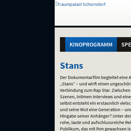
Gehe
zur
Startseite:
Standortauswahl
Navigation
Hinweis
Springe
zum
,
zum
.
und
direkt
Inhalt
Menü
Hauptmenü
Service
KINOPROGRAMM
SPE
Stans
Stans
Der Dokumentarfilm begleitet eine 
„Stans“ – und wirft einen ungeschönt
Verbindung zum Rap Star. Zwischen
Szenen, intimen Interviews und ein
selbst entsteht ein erstaunlich viel
und seine Wut eine Generation – und 
Hingabe seiner Anhänger? Unter der R
rohe, laute und aufschlussreiche Rei
Publikum, das mit ihm gewachsen is