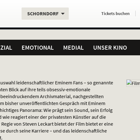
Aktueller
Servicefunktionen
Aktuelles
Hier
.
.
SCHORNDORF
Tickets
buchen
Standort:
Weitere
Programm:
einfach
Standorte:
online
ZIAL
EMOTIONAL
MEDIAL
UNSER KINO
Auswahl leidenschaftlicher Eminem Fans – so genannte
en Blick auf ihre teils obsessiv-emotionale
 beeindruckendem Archivmaterial, nachgestellten
em bisher unveröffentlichten Gespräch mit Eminem
schichtiges Panorama: Wie prägt sein Sound, sein Erfolg
wie reagiert einer der privatesten Künstler auf die
egie von Steven Leckart bietet der Film bietet er eine
se durch seine Karriere – und das leidenschaftliche
t.