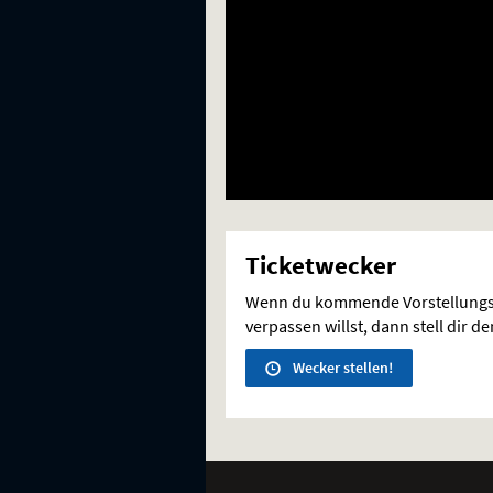
Ticketwecker
Wenn du kommende Vorstellungs
verpassen willst, dann stell dir d
Wecker stellen!
Weitere