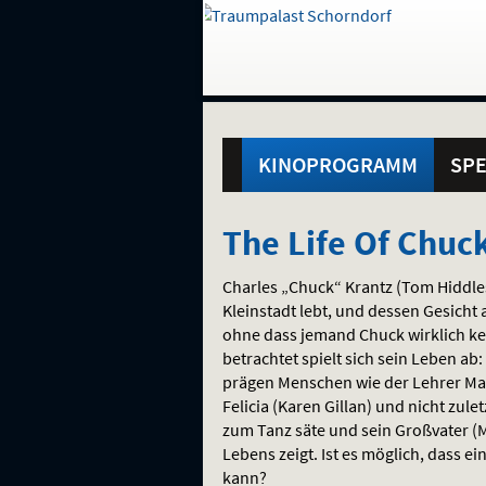
Gehe
zur
Startseite:
Standortauswahl
Navigation
Hinweis
Springe
zum
,
zum
.
und
direkt
Inhalt
Menü
Hauptmenü
Service
KINOPROGRAMM
SPE
The
The Life Of Chuc
Life
Charles „Chuck“ Krantz (Tom Hiddles
Of
Kleinstadt lebt, und dessen Gesicht
ohne dass jemand Chuck wirklich ke
Chuck
betrachtet spielt sich sein Leben ab:
prägen Menschen wie der Lehrer Mar
Felicia (Karen Gillan) und nicht zule
zum Tanz säte und sein Großvater (M
Lebens zeigt. Ist es möglich, dass e
kann?