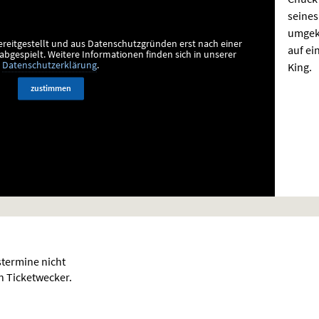
seines
umgeke
ereitgestellt und aus Datenschutzgründen erst nach einer
auf ei
bgespielt.
Weitere Informationen finden sich in unserer
King.
Datenschutzerklärung
.
zustimmen
termine nicht
en Ticketwecker.