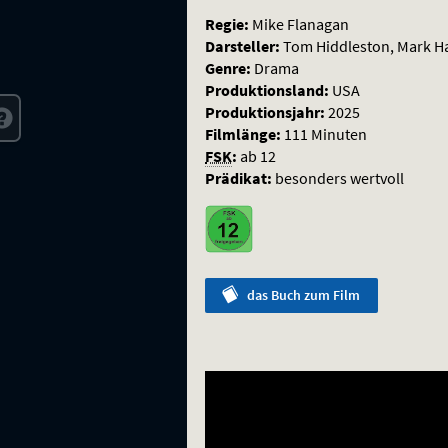
Regie:
Mike Flanagan
Darsteller:
Tom Hiddleston, Mark Ham
Genre:
Drama
Produktionsland:
USA
Produktionsjahr:
2025
Filmlänge:
111 Minuten
FSK
:
ab 12
Prädikat:
besonders wertvoll
das
Buch
zum Film