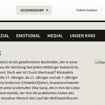
Aktueller
Servicefunktionen
Aktuelles
Hier
.
.
SCHORNDORF
Tickets
buchen
Standort:
Weitere
Programm:
einfach
Standorte:
online
ZIAL
EMOTIONAL
MEDIAL
UNSER KINO
k
ton) ist ein gewöhnlicher Buchhalter, der in einer
 aus der Werbung fast jedem Mitbürger bekannt ist,
nnt. Doch wer ist Chuck überhaupt? Rückwärts
 Als 17-Jähriger, als 11-Jähriger und als 7-Jähriger
ty Anderson (Chiwetel Ejiofor), Krankenschwester
tzt seine Großmutter (Mia Sara), die in ihm die Liebe
ark Hamill), der ihm die praktischen Seiten des
in einzelner Mensch den Lauf der Welt beeinflussen