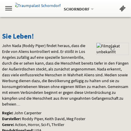
Aktueller
Gehe
Standort:
Weitere
.
zur
SCHORNDORF
Standorte:
Menü
Startseite:
Navigation
Hinweis
Springe
zum
,
zum
.
Standortauswahl
umschalten
und
direkt
Inhalt
Menü
Sie
Service
Sie Leben!
Leben!
John Nada (Roddy Piper) findet heraus, dass die
Erde von Aliens kontrolliert wird. Er stößt in Los
Angeles zufällig auf eine spezielle Sonnenbrille,
durch die er sehen kann, dass die Menschheit bereits tiefer in den Fängen
der Außerirdischen steckt, als zunächst angenommen. Nada erkennt,
dass viele einflussreiche Menschen in Wahrheit Aliens sind. Medien sowie
Werbung dienen dazu, die Bevölkerung gefügig zu halten und sie zu
konsumgetriebenen Wesen ohne eigenen Willen zu machen. Gemeinsam
mit einem Verbündeten beginnt er gegen diese Unterdrückung zu
kämpfen und die Menschheit aus ihrer ungeahnten Gefangenschaft zu
befreien…
Regie:
John Carpenter
Darsteller:
Roddy Piper, Keith David, Meg Foster
Genre:
Action, Horror, Sci-Fi, Thriller
Produktionsland:
USA