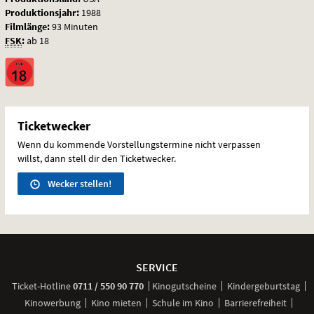
Produktionsjahr:
1988
Filmlänge:
93 Minuten
FSK
:
ab 18
Ticketwecker
Wenn du kommende Vorstellungstermine nicht verpassen
willst, dann stell dir den Ticketwecker.
Wecker stellen!
Weitere
Navigationsmöglichkeiten
SERVICE
anrufen
Ticket-
Hotline
0711 / 550 90 770
Kinogutscheine
Kindergeburtstag
Kinowerbung
Kino mieten
Schule im Kino
Barrierefreiheit