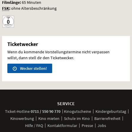
Filmlänge:
65 Minuten
FSK
:
ohne Altersbeschränkung
Ticketwecker
Wenn du kommende Vorstellungstermine nicht verpassen
willst, dann stell dir den Ticketwecker.
Wecker stellen!
Weitere
Navigationsmöglichkeiten
SERVICE
anrufen
Ticket-
Hotline
0711 / 550 90 770
Kinogutscheine
Kindergeburtstag
Kinowerbung
Kino mieten
Schule im Kino
Barrierefreiheit
Hilfe / FAQ
Kontaktformular
Presse
Jobs