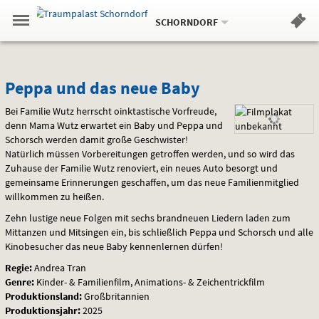
Aktueller
Gehe
Standort:
Weitere
.
zur
SCHORNDORF
Standorte:
Menü
Startseite:
Navigation
Hinweis
Springe
zum
,
zum
.
Standortauswahl
umschalten
und
direkt
Inhalt
Menü
Peppa
Service
Peppa und das neue Baby
und
Bei Familie Wutz herrscht oinktastische Vorfreude,
denn Mama Wutz erwartet ein Baby und Peppa und
das
Schorsch werden damit große Geschwister!
Natürlich müssen Vorbereitungen getroffen werden, und so wird das
neue
Zuhause der Familie Wutz renoviert, ein neues Auto besorgt und
gemeinsame Erinnerungen geschaffen, um das neue Familienmitglied
Baby
willkommen zu heißen.
Zehn lustige neue Folgen mit sechs brandneuen Liedern laden zum
Mittanzen und Mitsingen ein, bis schließlich Peppa und Schorsch und alle
Kinobesucher das neue Baby kennenlernen dürfen!
Regie:
Andrea Tran
Genre:
Kinder- & Familienfilm, Animations- & Zeichentrickfilm
Produktionsland:
Großbritannien
Produktionsjahr:
2025