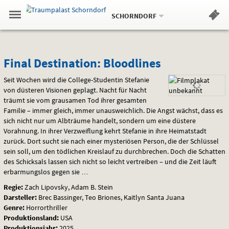
Aktueller
Gehe
Standort:
Weitere
.
zur
SCHORNDORF
Standorte:
Menü
Startseite:
Navigation
Hinweis
Springe
zum
,
zum
.
Standortauswahl
umschalten
und
direkt
Inhalt
Menü
Final
Service
Final Destination: Bloodlines
Destination:
Seit Wochen wird die College-Studentin Stefanie
von düsteren Visionen geplagt. Nacht für Nacht
Bloodlines
träumt sie vom grausamen Tod ihrer gesamten
Familie – immer gleich, immer unausweichlich. Die Angst wächst, dass es
sich nicht nur um Albträume handelt, sondern um eine düstere
Vorahnung. In ihrer Verzweiflung kehrt Stefanie in ihre Heimatstadt
zurück. Dort sucht sie nach einer mysteriösen Person, die der Schlüssel
sein soll, um den tödlichen Kreislauf zu durchbrechen. Doch die Schatten
des Schicksals lassen sich nicht so leicht vertreiben – und die Zeit läuft
erbarmungslos gegen sie …
Regie:
Zach Lipovsky, Adam B. Stein
Darsteller:
Brec Bassinger, Teo Briones, Kaitlyn Santa Juana
Genre:
Horrorthriller
Produktionsland:
USA
Produktionsjahr:
2025