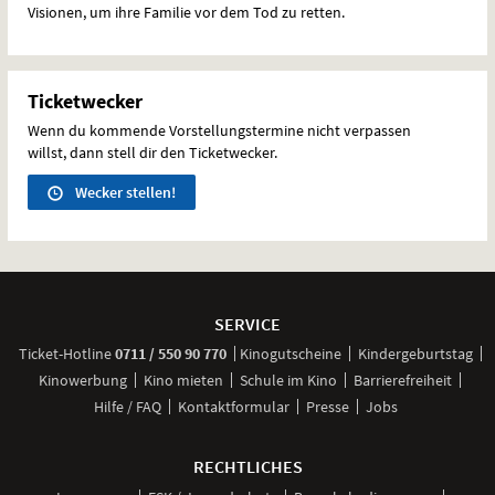
Visionen, um ihre Familie vor dem Tod zu retten.
Ticketwecker
Wenn du kommende Vorstellungstermine nicht verpassen
willst, dann stell dir den Ticketwecker.
Wecker stellen!
Weitere
Navigationsmöglichkeiten
SERVICE
anrufen
Ticket-
Hotline
0711 / 550 90 770
Kinogutscheine
Kindergeburtstag
Kinowerbung
Kino mieten
Schule im Kino
Barrierefreiheit
Hilfe / FAQ
Kontaktformular
Presse
Jobs
RECHTLICHES