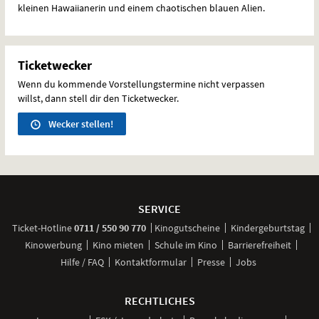
kleinen Hawaiianerin und einem chaotischen blauen Alien.
Ticketwecker
Wenn du kommende Vorstellungstermine nicht verpassen
willst, dann stell dir den Ticketwecker.
Wecker stellen!
Weitere
Navigationsmöglichkeiten
SERVICE
anrufen
Ticket-
Hotline
0711 / 550 90 770
Kinogutscheine
Kindergeburtstag
Kinowerbung
Kino mieten
Schule im Kino
Barrierefreiheit
Hilfe / FAQ
Kontaktformular
Presse
Jobs
RECHTLICHES