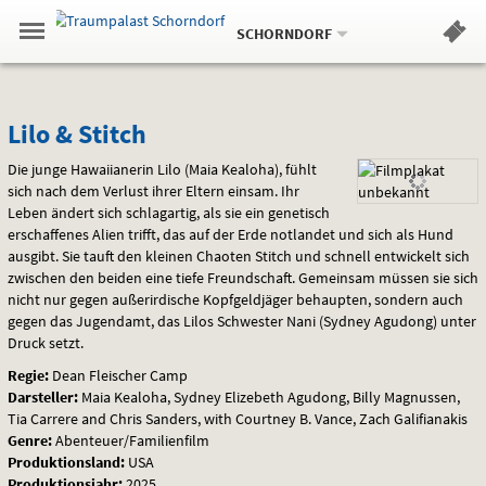
Aktueller
Gehe
Standort:
Weitere
.
zur
SCHORNDORF
Standorte:
Menü
Startseite:
Navigation
Hinweis
Springe
zum
,
zum
.
Standortauswahl
umschalten
und
direkt
Inhalt
Menü
Lilo
Service
Lilo & Stitch
&
Die junge Hawaiianerin Lilo (Maia Kealoha), fühlt
sich nach dem Verlust ihrer Eltern einsam. Ihr
Stitch
Leben ändert sich schlagartig, als sie ein genetisch
erschaffenes Alien trifft, das auf der Erde notlandet und sich als Hund
ausgibt. Sie tauft den kleinen Chaoten Stitch und schnell entwickelt sich
zwischen den beiden eine tiefe Freundschaft. Gemeinsam müssen sie sich
nicht nur gegen außerirdische Kopfgeldjäger behaupten, sondern auch
gegen das Jugendamt, das Lilos Schwester Nani (Sydney Agudong) unter
Druck setzt.
Regie:
Dean Fleischer Camp
Darsteller:
Maia Kealoha, Sydney Elizebeth Agudong, Billy Magnussen,
Tia Carrere and Chris Sanders, with Courtney B. Vance, Zach Galifianakis
Genre:
Abenteuer/Familienfilm
Produktionsland:
USA
Produktionsjahr:
2025