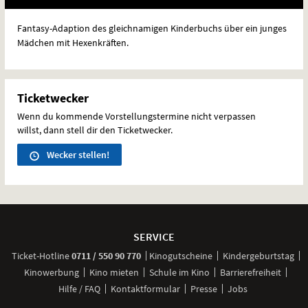
Fantasy-Adaption des gleichnamigen Kinderbuchs über ein junges
Mädchen mit Hexenkräften.
Ticketwecker
Wenn du kommende Vorstellungstermine nicht verpassen
willst, dann stell dir den Ticketwecker.
Wecker stellen!
Weitere
Navigationsmöglichkeiten
SERVICE
anrufen
Ticket-
Hotline
0711 / 550 90 770
Kinogutscheine
Kindergeburtstag
Kinowerbung
Kino mieten
Schule im Kino
Barrierefreiheit
Hilfe / FAQ
Kontaktformular
Presse
Jobs