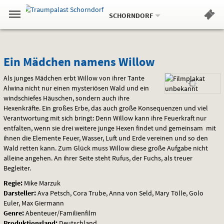
Aktueller
Gehe
Standort:
Weitere
.
zur
SCHORNDORF
Standorte:
Menü
Startseite:
Navigation
Hinweis
Springe
zum
,
zum
.
Standortauswahl
umschalten
und
direkt
Inhalt
Menü
Ein
Service
Ein Mädchen namens Willow
Mädchen
Als junges Mädchen erbt Willow von ihrer Tante
Alwina nicht nur einen mysteriösen Wald und ein
namens
windschiefes Häuschen, sondern auch ihre
Hexenkräfte. Ein großes Erbe, das auch große Konsequenzen und viel
Willow
Verantwortung mit sich bringt: Denn Willow kann ihre Feuerkraft nur
entfalten, wenn sie drei weitere junge Hexen findet und gemeinsam mit
ihnen die Elemente Feuer, Wasser, Luft und Erde vereinen und so den
Wald retten kann. Zum Glück muss Willow diese große Aufgabe nicht
alleine angehen. An ihrer Seite steht Rufus, der Fuchs, als treuer
Begleiter.
Regie:
Mike Marzuk
Darsteller:
Ava Petsch, Cora Trube, Anna von Seld, Mary Tölle, Golo
Euler, Max Giermann
Genre:
Abenteuer/Familienfilm
Produktionsland:
Deutschland