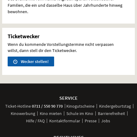
Familien, die ein und dasselbe Haus über Jahrhunderte hinweg
bewohnen.
Ticketwecker
Wenn du kommende Vorstellungstermine nicht verpassen
willst, dann stell dir den Ticketwecker.
Wecker stellen!
Weitere
Navigationsmöglichkeiten
SERVICE
anrufen
Ticket-
Hotline
0711 / 550 90 770
Kinogutscheine
Kindergeburtstag
Kinowerbung
Kino mieten
Schule im Kino
Barrierefreiheit
Hilfe / FAQ
Kontaktformular
Presse
Jobs