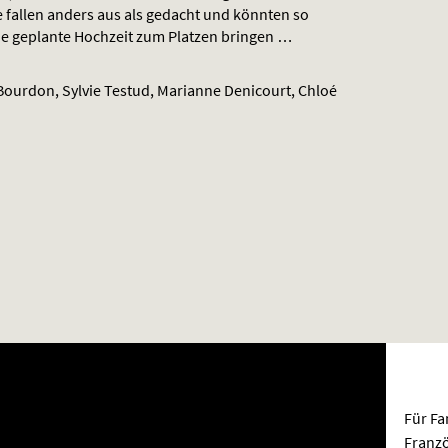
sse fallen anders aus als gedacht und könnten so
 geplante Hochzeit zum Platzen bringen …
r Bourdon, Sylvie Testud, Marianne Denicourt, Chloé
Für Fa
Franzö