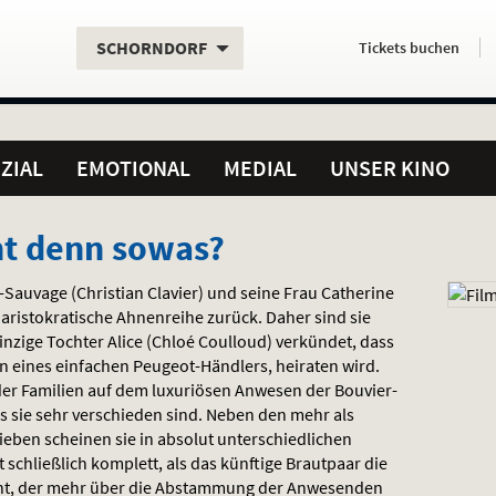
Aktueller
Servicefunktionen
Aktuelles
Hier
.
.
SCHORNDORF
Tickets
buchen
Standort:
Weitere
Programm:
einfach
Standorte:
online
ZIAL
EMOTIONAL
MEDIAL
UNSER KINO
hnt denn sowas?
r-Sauvage (Christian Clavier) und seine Frau Catherine
 aristokratische Ahnenreihe zurück. Daher sind sie
 einzige Tochter Alice (Chloé Coulloud) verkündet, dass
hn eines einfachen Peugeot-Händlers, heiraten wird.
der Familien auf dem luxuriösen Anwesen der Bouvier-
ss sie sehr verschieden sind. Neben den mehr als
eben scheinen sie in absolut unterschiedlichen
schließlich komplett, als das künftige Brautpaar die
cht, der mehr über die Abstammung der Anwesenden