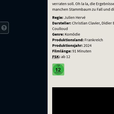
denn
verraten soll. Oh la la, die Ergebni
sowas?
manchen Stammbaum zu Fall und die
Regie:
Julien Hervé
Darsteller:
Christian Clavier, Didie
Coulloud
Genre:
Komödie
Produktionsland:
Frankreich
Produktionsjahr:
2024
Filmlänge:
91 Minuten
FSK
:
ab 12