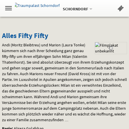
Aktueller
Gehe
Standort:
Weitere
.
zur
SCHORNDORF
Standorte:
Menü
Startseite:
Navigation
Hinweis
Springe
zum
,
zum
.
Standortauswahl
umschalten
und
direkt
Inhalt
Menü
Alles
Service
Alles Fifty Fifty
Fifty
Andi (Moritz Bleibtreu) und Marion (Laura Tonke)
kümmern sich nach ihrer Scheidung ganz genau
Fifty
fifty-fifty um ihren elfjährigen Sohn Milan (Valentin
Thatenhorst). Sie sind absolut überzeugt von ihrem Erziehungskonzept
und gehen sogar soweit, gemeinsam in den Sommerurlaub nach Italien
zu fahren. Auch Marions neuer Freund (David Kross) ist mit von der
Partie. Im Luxushotel in Apulien angekommen, zeigen sich jedoch schnell
überraschende Erziehungslücken: Milan ist ein verwöhntes Einzelkind,
das die geschiedenen Eltern gegeneinander ausspielt und nicht
schwimmen kann. Während Andi und Marion gemeinsam ihre
Versäumnisse bei der Erziehung angehen wollen, erlebt Milan seine erste
junge Sommerromanze auf dem Campingplatz nebenan. Auch die Eltern
kommen sich plötzlich wieder näher und es wächst die Hoffnung, wieder
zu einer Familie zusammenzufinden …
Regie:
Alireza Golafshan