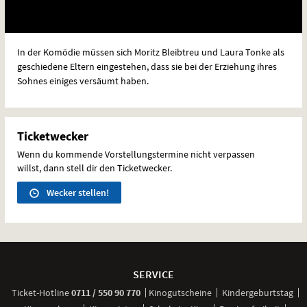
In der Komödie müssen sich Moritz Bleibtreu und Laura Tonke als
geschiedene Eltern eingestehen, dass sie bei der Erziehung ihres
Sohnes einiges versäumt haben.
Ticketwecker
Wenn du kommende Vorstellungstermine nicht verpassen
willst, dann stell dir den Ticketwecker.
Wecker stellen!
Weitere
Navigationsmöglichkeiten
SERVICE
anrufen
Ticket-
Hotline
0711 / 550 90 770
Kinogutscheine
Kindergeburtstag