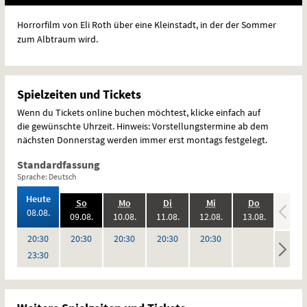
Horrorfilm von Eli Roth über eine Kleinstadt, in der der Sommer
zum Albtraum wird.
Spielzeiten und Tickets
Wenn du Tickets online buchen möchtest, klicke einfach auf
die gewünschte Uhrzeit. Hinweis: Vorstellungstermine ab dem
nächsten Donnerstag werden immer erst montags festgelegt.
Standardfassung
Sprache: Deutsch
,
Heute
.,
.,
.,
.,
.,
.,
So
Mo
Di
Mi
Do
Fr
2026:
08.08.
2026:
2026:
2026:
2026:
2026:
09.08.
10.08.
11.08.
12.08.
13.08.
14.08
,
keine
keine
Uhr
Uhr
Uhr
Uhr
Uhr
20:30
20:30
20:30
20:30
20:30
Vorstellungen
Vorstel
Uhr
23:30