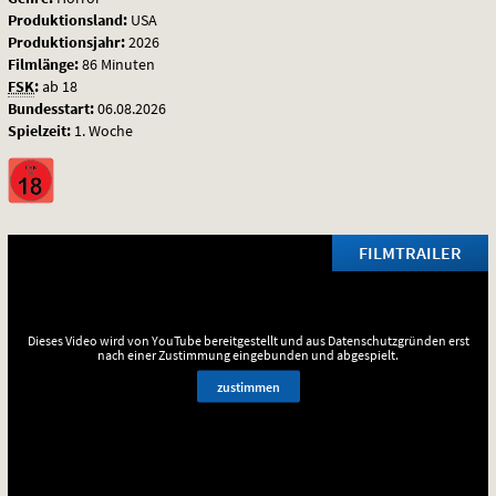
Produktionsland:
USA
Produktionsjahr:
2026
Filmlänge:
86 Minuten
FSK
:
ab 18
Bundesstart:
06.08.2026
Spielzeit:
1. Woche
FILMTRAILER
Dieses Video wird von YouTube bereitgestellt und aus Datenschutzgründen erst
nach einer Zustimmung eingebunden und abgespielt.
zustimmen