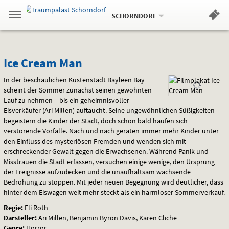
Aktueller
Gehe
Standort:
Weitere
.
zur
SCHORNDORF
Standorte:
Menü
Startseite:
Navigation
Hinweis
Springe
zum
,
zum
.
Standortauswahl
umschalten
und
direkt
Inhalt
Menü
Ice
Service
Ice Cream Man
Cream
In der beschaulichen Küstenstadt Bayleen Bay
scheint der Sommer zunächst seinen gewohnten
Man
Lauf zu nehmen – bis ein geheimnisvoller
Eisverkäufer (Ari Millen) auftaucht. Seine ungewöhnlichen Süßigkeiten
begeistern die Kinder der Stadt, doch schon bald häufen sich
verstörende Vorfälle. Nach und nach geraten immer mehr Kinder unter
den Einfluss des mysteriösen Fremden und wenden sich mit
erschreckender Gewalt gegen die Erwachsenen. Während Panik und
Misstrauen die Stadt erfassen, versuchen einige wenige, den Ursprung
der Ereignisse aufzudecken und die unaufhaltsam wachsende
Bedrohung zu stoppen. Mit jeder neuen Begegnung wird deutlicher, dass
hinter dem Eiswagen weit mehr steckt als ein harmloser Sommerverkauf.
Regie:
Eli Roth
Darsteller:
Ari Millen, Benjamin Byron Davis, Karen Cliche
Genre:
Horror