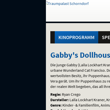
Gehe
zur
Startseite:
Standortauswahl
Navigation
Hinweis
Springe
zum
,
zum
.
und
direkt
Inhalt
Menü
Hauptmenü
Service
KINOPROGRAMM
SPE
Gabby's
Gabby's Dollhous
Dollhouse:
Die junge Gabby (Laila Lockhart Kra
Der
urbane Wunderland Cat Franciso. Do
wertvollsten Besitz, ihr Puppenhaus
Film
Vera gerät. Um ihr Puppenhaus zu re
der realen Welt begeben, das all ihr
Regie:
Ryan Crego
Darsteller:
Laila Lockhart Kraner, Kr
Genre:
Kinder- & Familienfilm, Anim