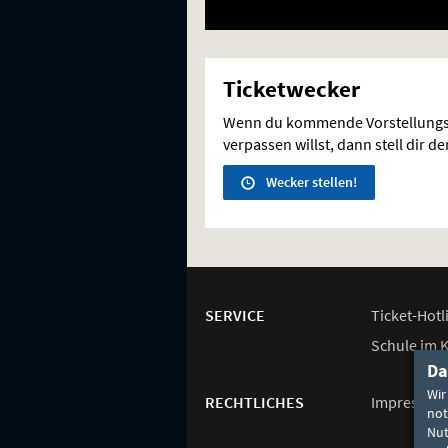
Ticketwecker
Wenn du kommende Vorstellungs
verpassen willst, dann stell dir d
Wecker stellen!
Weitere
Navigationsmöglichkeiten
SERVICE
Ticket-
Hotl
Schule im 
Da
Wir
RECHTLICHES
Impressum
not
Nut