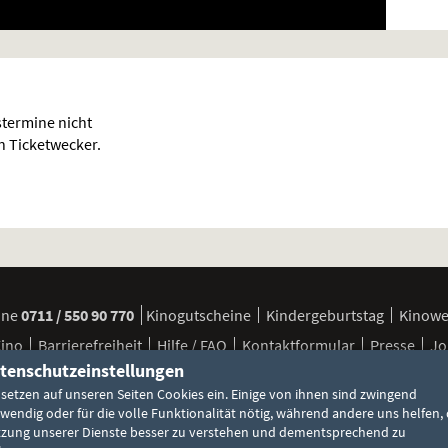
termine nicht
en Ticketwecker.
ine
0711 / 550 90 770
Kinogutscheine
Kindergeburtstag
Kinow
Kino
Barrierefreiheit
Hilfe / FAQ
Kontaktformular
Presse
Jo
tenschutzeinstellungen
 setzen auf unseren Seiten Cookies ein. Einige von ihnen sind zwingend
FSK / Jugendschutz
Besuchsbedingungen
Cookie-Einstellun
wendig oder für die volle Funktionalität nötig, während andere uns helfen, 
zung unserer Dienste besser zu verstehen und dementsprechend zu