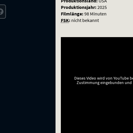
Produktionsland:
USA
Produktionsjahr:
2025
Filmlänge:
98 Minuten
FSK
:
nicht bekannt
Dieses Video wird von YouTube b
Zustimmung eingebunden und a