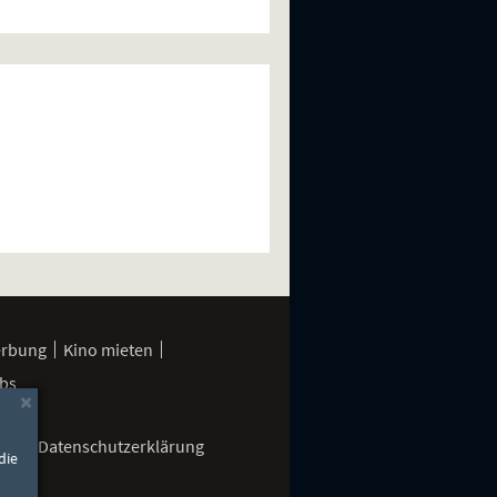
erbung
Kino mieten
bs
×
gen
Datenschutzerklärung
die