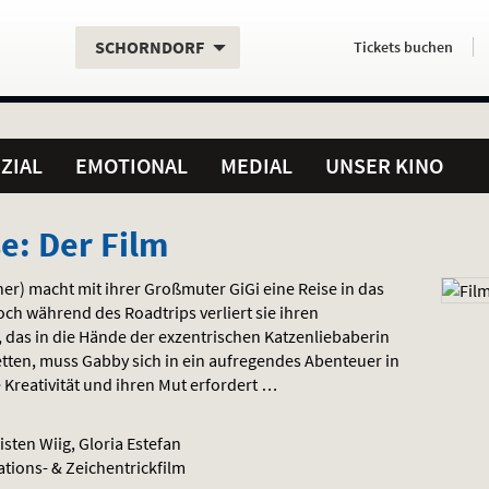
Aktueller
Servicefunktionen
Aktuelles
Hier
.
.
SCHORNDORF
Tickets
buchen
Standort:
Weitere
Programm:
einfach
Standorte:
online
ZIAL
EMOTIONAL
MEDIAL
UNSER KINO
e: Der Film
ner) macht mit ihrer Großmuter GiGi eine Reise in das
ch während des Roadtrips verliert sie ihren
, das in die Hände der exzentrischen Katzenliebaberin
tten, muss Gabby sich in ein aufregendes Abenteuer in
e Kreativität und ihren Mut erfordert …
isten Wiig, Gloria Estefan
ations- & Zeichentrickfilm