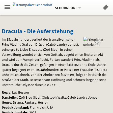
Aktueller
Gehe
Standort:
Weitere
.
zur
SCHORNDORF
Standorte:
Menü
Startseite:
Navigation
Hinweis
Springe
zum
,
zum
.
Standortauswahl
umschalten
und
direkt
Inhalt
Menü
Dracula
Service
Dracula - Die Auferstehung
-
Im 15. Jahrhundert verliert der transsilvanische
Prinz Vlad II., Graf von Drăcul (Caleb Landry Jones),
Die
seine große Liebe Elisabeta (Zoë Bleu). In seiner
Verzweiflung wendet er sich von Gott ab, begeht einen finsteren Akt –
Auferstehung
und wird zum Vampir verflucht. Fortan wandert Prinz Vladimir als
Dracula durch die Zeiten, gefangen in einer Existenz ohne Ende. Jahre
später begegnet er im 19. Jahrhundert in Paris einer Frau, die Elisabeta
unheimlich ähnelt. Von der Ähnlichkeit fasziniert, folgt er ihr durch die
Straßen der Stadt. Besessen von Hoffnung und Schmerz beginnt seine
unsterbliche Odyssee durch die Zeit …
Regie:
Luc Besson
Darsteller:
Zoë Bleu Sidel, Christoph Waltz, Caleb Landry Jones
Genre:
Drama, Fantasy, Horror
Produktionsland:
Frankreich, USA
Produktionsjahr:
2025