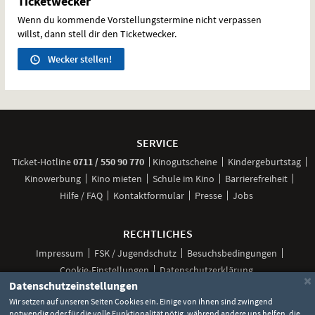
Ticketwecker
Wenn du kommende Vorstellungstermine nicht verpassen
willst, dann stell dir den Ticketwecker.
Wecker stellen!
Weitere
Navigationsmöglichkeiten
SERVICE
anrufen
Ticket-
Hotline
0711 / 550 90 770
Kinogutscheine
Kindergeburtstag
Kinowerbung
Kino mieten
Schule im Kino
Barrierefreiheit
Hilfe / FAQ
Kontaktformular
Presse
Jobs
RECHTLICHES
Impressum
FSK / Jugendschutz
Besuchsbedingungen
Cookie-Einstellungen
Datenschutzerklärung
×
Datenschutzeinstellungen
Wir setzen auf unseren Seiten Cookies ein. Einige von ihnen sind zwingend
notwendig oder für die volle Funktionalität nötig, während andere uns helfen, die