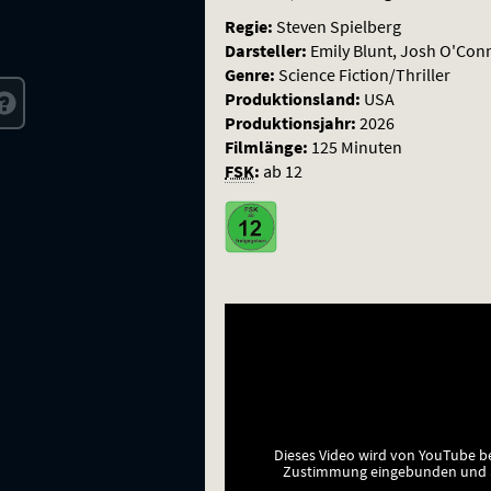
Wahrheit
Regie:
Steven Spielberg
Darsteller:
Emily Blunt, Josh O'Conn
Genre:
Science Fiction/Thriller
Produktionsland:
USA
Produktionsjahr:
2026
Filmlänge:
125 Minuten
FSK
:
ab 12
Dieses Video wird von YouTube b
Zustimmung eingebunden und a