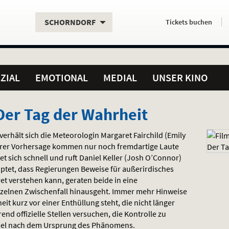
Aktueller
Servicefunktionen
Aktuelles
Hier
.
.
SCHORNDORF
Tickets
buchen
Standort:
Weitere
Programm:
einfach
Standorte:
online
ZIAL
EMOTIONAL
MEDIAL
UNSER KINO
 Der Tag der Wahrheit
rhält sich die Meteorologin Margaret Fairchild (Emily
t ihrer Vorhersage kommen nur noch fremdartige Laute
et sich schnell und ruft Daniel Keller (Josh O’Connor)
ptet, dass Regierungen Beweise für außerirdisches
et verstehen kann, geraten beide in eine
nzelnen Zwischenfall hinausgeht. Immer mehr Hinweise
it kurz vor einer Enthüllung steht, die nicht länger
d offizielle Stellen versuchen, die Kontrolle zu
iel nach dem Ursprung des Phänomens.