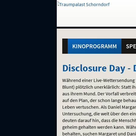
Gehe
zur
Startseite:
Standortauswahl
Navigation
Hinweis
Springe
zum
,
zum
.
und
direkt
Inhalt
Menü
Hauptmenü
Service
KINOPROGRAMM
SPE
Disclosure
Disclosure Day -
Day
Während einer Live-Wettersendung ve
-
Blunt) plötzlich unerklärlich: Stat
aus ihrem Mund. Der Vorfall verbreit
Der
auf den Plan, der schon lange behau
Leben vertuschen. Als Daniel Margar
Tag
Untersuchung, die weit über den ei
deuten darauf hin, dass die Menschhe
der
geheim gehalten werden kann. Währen
behalten, suchen Margaret und Dan