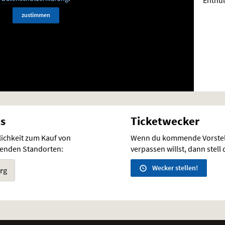
zustimmen
ts
Ticketwecker
lichkeit zum Kauf von
Wenn du kommende Vorstel
lgenden Standorten:
verpassen willst, dann stell
Wecker stellen!
rg