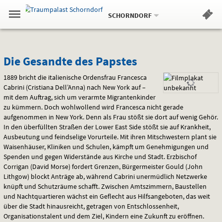
Aktueller
Gehe
Standort:
Weitere
.
zur
SCHORNDORF
Standorte:
Menü
Startseite:
Navigation
Hinweis
Springe
zum
,
zum
.
Standortauswahl
umschalten
und
direkt
Inhalt
Menü
Die
Service
Die Gesandte des Papstes
Gesandte
1889 bricht die italienische Ordensfrau Francesca
Cabrini (Cristiana Dell’Anna) nach New York auf –
des
mit dem Auftrag, sich um verarmte Migrantenkinder
zu kümmern. Doch wohlwollend wird Francesca nicht gerade
Papstes
aufgenommen in New York. Denn als Frau stößt sie dort auf wenig Gehör.
In den überfüllten Straßen der Lower East Side stößt sie auf Krankheit,
Ausbeutung und feindselige Vorurteile. Mit ihren Mitschwestern plant sie
Waisenhäuser, Kliniken und Schulen, kämpft um Genehmigungen und
Spenden und gegen Widerstände aus Kirche und Stadt. Erzbischof
Corrigan (David Morse) fordert Grenzen, Bürgermeister Gould (John
Lithgow) blockt Anträge ab, während Cabrini unermüdlich Netzwerke
knüpft und Schutzräume schafft. Zwischen Amtszimmern, Baustellen
und Nachtquartieren wächst ein Geflecht aus Hilfsangeboten, das weit
über die Stadt hinausreicht, getragen von Entschlossenheit,
Organisationstalent und dem Ziel, Kindern eine Zukunft zu eröffnen.