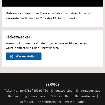
Historisches Biopic über Francesca Cabrini und ihren Einsatz für
verarmte Kinder im New York des 19. Jahrhunderts.
Ticketwecker
Wenn du kommende Vorstellungstermine nicht verpassen
willst, dann stell dir den Ticketwecker.
Wecker stellen!
Weitere
Navigationsmöglichkeiten
SERVICE
anrufen
Ticket-
Hotline
0711 / 550 90 770
Kinogutscheine
Kindergeburtstag
Kinowerbung
Kino mieten
Schule im Kino
Barrierefreiheit
Hilfe / FAQ
Kontaktformular
Presse
Jobs