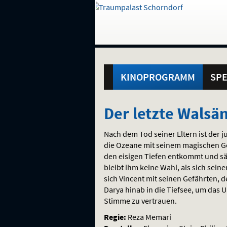
Gehe
zur
Startseite:
Standortauswahl
Navigation
Hinweis
Springe
zum
,
zum
.
und
direkt
Inhalt
Menü
Hauptmenü
Service
KINOPROGRAMM
SPE
Der
Der letzte Walsä
letzte
Nach dem Tod seiner Eltern ist der 
Walsänger
die Ozeane mit seinem magischen Ge
den eisigen Tiefen entkommt und sä
bleibt ihm keine Wahl, als sich sein
sich Vincent mit seinen Gefährten, 
Darya hinab in die Tiefsee, um das 
Stimme zu vertrauen.
Regie:
Reza Memari