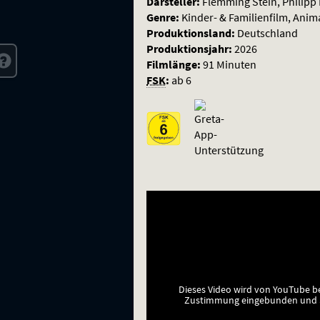
Darsteller:
Flemming Stein, Philipp 
Genre:
Kinder- & Familienfilm, Anim
Produktionsland:
Deutschland
Produktionsjahr:
2026
Filmlänge:
91 Minuten
FSK
:
ab 6
Dieses Video wird von YouTube b
Zustimmung eingebunden und a