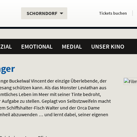
Aktueller
Servicefunktionen
Aktuelles
Hier
.
.
SCHORNDORF
Tickets
buchen
Standort:
Weitere
Programm:
einfach
Standorte:
online
ZIAL
EMOTIONAL
MEDIAL
UNSER KINO
nger
junge Buckelwal Vincent der einzige Überlebende, der
sang schützen kann. Als das Monster Leviathan aus
mtliches Leben im Meer mit seiner Tinte bedroht,
er Aufgabe zu stellen. Geplagt von Selbstzweifeln macht
dem Schiffshalter-Fisch Walter und der Orca Dame
Unheil abzuwenden … und lernt dabei, seiner eigenen