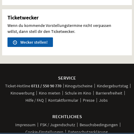
Ticketwecker
Wenn du kommende Vorstellungstermine nicht verpassen
willst, dann stell dir den Ticketwecker.
Wecker stellen!
Weitere
Navigationsmöglichkeiten
SERVICE
anrufen
Ticket-
Hotline
0711 / 550 90 770
Kinogutscheine
Kindergeburtstag
Kinowerbung
Kino mieten
Schule im Kino
Barrierefreiheit
Hilfe / FAQ
Kontaktformular
Presse
Jobs
RECHTLICHES
Impressum
FSK / Jugendschutz
Besuchsbedingungen
Cookie-Einstellungen
Datenschutzerklärung