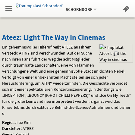
Aktueller
Gehe
Standort:
Weitere
.
zur
SCHORNDORF
Standorte:
Menü
Startseite:
Navigation
Hinweis
Springe
zum
,
zum
.
Standortauswahl
umschalten
und
direkt
Inhalt
Menü
Ateez:
Service
Ateez: Light The Way In Cinemas
Light
Ein geheimnisvoller Hilferuf reißt
ATEEZ
aus ihrem
Versteck:
ATINY
sind verschwunden. Auf der Suche
The
nach ihren Fans führt der Weg die acht Mitglieder
durch traumhafte Landschaften, eine von Flammen
Way
verschlungene Welt und eine geheimnisvolle Stadt im dichten Nebel.
Verfolgt von einer unbekannten Macht stellen sie sich jeder
In
Herausforderung, um
ATINY
wiederzufinden. Die Geschichte verbindet
sich mit einer spektakulären Konzertinszenierung, in der Songs wie
Cinemas
„INCEPTION“, „BOUNCY (K-
HOT
CHILLI
PEPPERS
)“ und „Ice On My Teeth“
für die große Leinwand neu interpretiert werden. Ergänzt wird das
Kinoerlebnis durch exklusive Behind-the-Scenes-Aufnahmen und bisher
u
Regie:
Ji-ae Kim
Darsteller:
ATEEZ
Genre:
Konzert